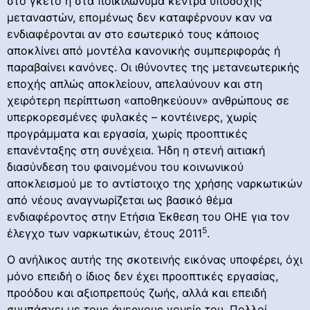
στο γκέτο ή στα ποικιλώνυμα κέντρα υποδοχής
μεταναστών, επομένως δεν καταφέρνουν καν να
ενδιαφέρονται αν στο εσωτερικό τους κάποιος
αποκλίνει από μοντέλα κανονικής συμπεριφοράς ή
παραβαίνει κανόνες. Οι ιθύνοντες της μετανεωτερικής
εποχής απλώς αποκλείουν, απελαύνουν και στη
χειρότερη περίπτωση «αποθηκεύουν» ανθρώπους σε
υπερκορεσμένες φυλακές – κοντέινερς, χωρίς
προγράμματα και εργασία, χωρίς προοπτικές
επανένταξης στη συνέχεια. Ήδη η στενή αιτιακή
διασύνδεση του φαινομένου του κοινωνικού
αποκλεισμού με το αντίστοιχο της χρήσης ναρκωτικών
από νέους αναγνωρίζεται ως βασικό θέμα
ενδιαφέροντος στην Ετήσια Έκθεση του ΟΗΕ για τον
5
έλεγχο των ναρκωτικών, έτους 2011
.
Ο ανήλικος αυτής της σκοτεινής εικόνας υποφέρει, όχι
μόνο επειδή ο ίδιος δεν έχει προοπτικές εργασίας,
προόδου και αξιοπρεπούς ζωής, αλλά και επειδή
συμπάσχει με τους άνεργους γονείς του. Πολλοί