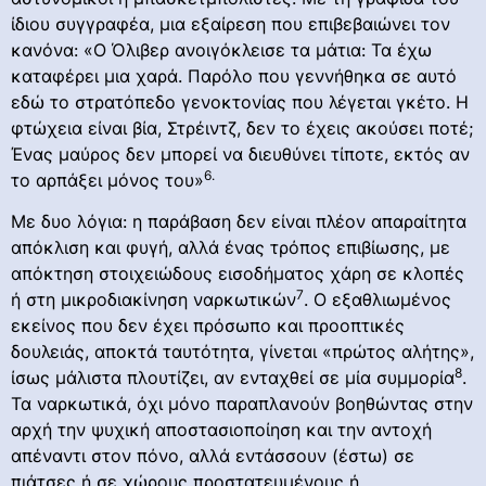
ίδιου συγγραφέα, μια εξαίρεση που επιβεβαιώνει τον
κανόνα: «Ο Όλιβερ ανοιγόκλεισε τα μάτια: Τα έχω
καταφέρει μια χαρά. Παρόλο που γεννήθηκα σε αυτό
εδώ το στρατόπεδο γενοκτονίας που λέγεται γκέτο. Η
φτώχεια είναι βία, Στρέιντζ, δεν το έχεις ακούσει ποτέ;
Ένας μαύρος δεν μπορεί να διευθύνει τίποτε, εκτός αν
6.
το αρπάξει μόνος του»
Με δυο λόγια: η παράβαση δεν είναι πλέον απαραίτητα
απόκλιση και φυγή, αλλά ένας τρόπος επιβίωσης, με
απόκτηση στοιχειώδους εισοδήματος χάρη σε κλοπές
7
ή στη μικροδιακίνηση ναρκωτικών
. Ο εξαθλιωμένος
εκείνος που δεν έχει πρόσωπο και προοπτικές
δουλειάς, αποκτά ταυτότητα, γίνεται «πρώτος αλήτης»,
8
ίσως μάλιστα πλουτίζει, αν ενταχθεί σε μία συμμορία
.
Τα ναρκωτικά, όχι μόνο παραπλανούν βοηθώντας στην
αρχή την ψυχική αποστασιοποίηση και την αντοχή
απέναντι στον πόνο, αλλά εντάσσουν (έστω) σε
πιάτσες ή σε χώρους προστατευμένους ή