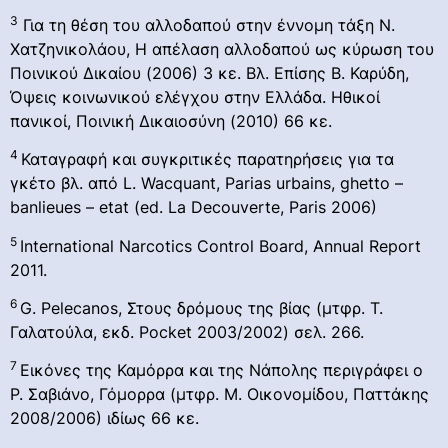
3
Για τη θέση του αλλοδαπού στην έννομη τάξη Ν.
Χατζηνικολάου, Η απέλαση αλλοδαπού ως κύρωση του
Ποινικού Δικαίου (2006) 3 κε. Βλ. Επίσης Β. Καρύδη,
Όψεις κοινωνικού ελέγχου στην Ελλάδα. Ηθικοί
πανικοί, Ποινική Δικαιοσύνη (2010) 66 κε.
4
Καταγραφή και συγκριτικές παρατηρήσεις για τα
γκέτο βλ. από L. Wacquant, Parias urbains, ghetto –
banlieues – etat (ed. La Decouverte, Paris 2006)
5
International Narcotics Control Board, Annual Report
2011.
6
G. Pelecanos, Στους δρόμους της βίας (μτφρ. Τ.
Γαλατούλα, εκδ. Pocket 2003/2002) σελ. 266.
7
Εικόνες της Καμόρρα και της Νάπολης περιγράφει ο
Ρ. Σαβιάνο, Γόμορρα (μτφρ. Μ. Οικονομίδου, Παττάκης
2008/2006) ιδίως 66 κε.