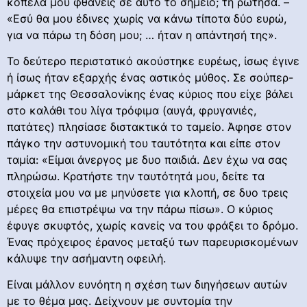
κοπέλα μου φθάνεις σε αυτό το σημείο; τη ρώτησα. –
«Εσύ θα μου έδινες χωρίς να κάνω τίποτα δύο ευρώ,
για να πάρω τη δόση μου; … ήταν η απάντησή της».
Το δεύτερο περιστατικό ακούστηκε ευρέως, ίσως έγινε
ή ίσως ήταν εξαρχής ένας αστικός μύθος. Σε σούπερ-
μάρκετ της Θεσσαλονίκης ένας κύριος που είχε βάλει
στο καλάθι του λίγα τρόφιμα (αυγά, φρυγανιές,
πατάτες) πλησίασε διστακτικά το ταμείο. Άφησε στον
πάγκο την αστυνομική του ταυτότητα και είπε στον
ταμία: «Είμαι άνεργος με δυο παιδιά. Δεν έχω να σας
πληρώσω. Κρατήστε την ταυτότητά μου, δείτε τα
στοιχεία μου να με μηνύσετε για κλοπή, σε δυο τρεις
μέρες θα επιστρέψω να την πάρω πίσω». Ο κύριος
έφυγε σκυφτός, χωρίς κανείς να του φράξει το δρόμο.
Ένας πρόχειρος έρανος μεταξύ των παρευρισκομένων
κάλυψε την ασήμαντη οφειλή.
Είναι μάλλον ευνόητη η σχέση των διηγήσεων αυτών
με το θέμα μας. Δείχνουν με συντομία την