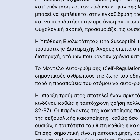
κατ’ επέκταση και τον κίνδυνο εμφάνισης 
μπορεί να εμπλέκεται στην εγκαθίδρυση τ
και να πυροδοτήσει την εμφάνιση συμπτωμ
ψυχολογική σκοπιά, προσομοιάζει τις φυσιο
Η Υπόθεση Ευαλωτότητας (the Susceptibili
τραυματικής Διαταραχής Άγχους έπειτα απ
διαταραχή, ατόμων που κάνουν χρόνια κατάχ
Το Μοντέλο Αυτo-ρύθμισης (Self-Regulatio
σημαντικούς ανθρώπους της ζωής του οδηγώ
παρά η προσπάθεια του ατόμου να αυτo-ρυθμ
Η ύπαρξη τραύματος αποτελεί έναν αρκετά
κινδύνου καθώς η ταυτόχρονη χρήση πολλών
82-97). Οι παράγοντες της κακοποίησης που
της σεξουαλικής κακοποίησης, καθώς όσο σ
ουσιών, η ταυτότητα του θύτη καθώς η κακ
Επίσης, σημαντική είναι η αυτοεκτίμηση, κ