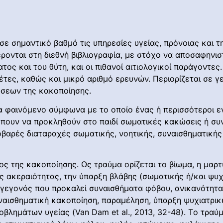
ε σημαντικό βαθμό τις υπηρεσίες υγείας, πρόνοιας και τ
ρονται στη διεθνή βιβλιογραφία, με στόχο να αποσαφηνισ
τος και του θύτη, και οι πιθανοί αιτιολογικοί παράγοντες
έτες, καθώς και μικρό αριθμό ερευνών. Περιορίζεται σε γ
ώσεων της κακοποίησης.
 φαινόμενο σύμφωνα με το οποίο ένας ή περισσότεροι εν
ρέπουν να προκληθούν στο παιδί σωματικές κακώσεις ή συ
βαρές διαταραχές σωματικής, νοητικής, συναισθηματικής
ος της κακοποίησης. Ως τραύμα ορίζεται το βίωμα, η μαρ
ς ακεραιότητας, την ύπαρξη βλάβης (σωματικής ή/και ψυχι
α γεγονός που προκαλεί συναισθήματα φόβου, ανικανότητα
υναισθηματική κακοποίηση, παραμέληση, ύπαρξη ψυχιατρι
λημάτων υγείας (Van Dam et al., 2013, 32-48). Tο τραύμα