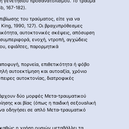
 ή γενετήσιου προσανατολισμού. Το τραύμα
b, 167-182).
ιβίωσης του τραύματος, είτε για να
 King, 1990, 127). Οι βραχυπρόθεσμες
ικότητα, αυτοκτονικές σκέψεις, απόσυρση
 συμπεριφορά, ενοχή, ντροπή, αγχώδεις
υ, εφιάλτες, παρορμητικά
ποφυγή, πορνεία, επιθετικότητα ή φόβο
λή αυτοεκτίμηση και αυτοαξία, χρόνιο
πειρες αυτοκτονίας, διατροφικές
Υπάρχουν δύο μορφές Μετα-τραυματικού
ησης και βίας (όπως η παιδική σεξουαλική
 να οδηγήσει σε απλό Μετα-τραυματικό
καθώς η χρήση ουσιών μεταβάλλει τα