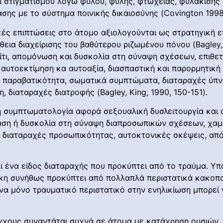
ι στιγματισμού λόγω φύλου, φυλής, φτώχειας, φυλάκισης
σης με το σύστημα ποινικής δικαιοσύνης (Covington 1998
ές επιπτώσεις στο άτομο αξιολογούνται ως στρατηγική επ
θεια διαχείρισης του βαθύτερου ριζωμένου πόνου (Bagley,
ίτι, απομόνωση και δυσκολία στη σύναψη σχέσεων, επιθετ
αυτοεκτίμηση κα αυτοαξία, διασπαστική και παρορμητική
 παραβατικότητα, σωματικά συμπτώματα, διαταραχές ύπνο
διαταραχές διατροφής (Bagley, King, 1990, 150-151).
η συμπτωματολογία αφορά σεξουαλική δυσλειτουργία και α
ση ή δυσκολία στη σύναψη διαπροσωπικών σχέσεων, χαμη
 διαταραχές προσωπικότητας, αυτοκτονικές σκέψεις, από
ι ένα είδος διαταραχής που προκύπτει από το τραύμα. 
οκη συνήθως προκύπτει από πολλαπλά περιστατικά κακοποί
Ένα μόνο τραυματικό περιστατικό στην ενηλικίωση μπορεί
χους συναντάται συχνά σε άτομα με κατάχρηση ουσιών, 