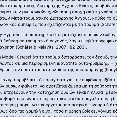
Μετα-τραυματικής Διαταραχής Άγχους. Ενίοτε, συμβαίνει 
ραυματικών μνημονικών ιχνών και η αποχή από τη χρήση 
άτων Μετα-τραυματικής Διαταραχής Άγχους, καθώς το σύ
λογικές εμπειρίες που σχετίζονται με το τραύμα (Schäfer 
ty Hypothesis) υποστηρίζει ότι η κατάχρηση ουσιών αυξάν
ό έκθεση σε τραυματικό γεγονός, λόγω υψηλότερης ψυχο
ρηση (Schäfer & Najavits, 2007, 182-203).
n Model) θεωρεί ότι το τραύμα διαταράσσει τον δεσμό, τ
ντας σε μια περιορισμένη ικανότητα αυτο-ρύθμισης. Η χρ
ίσει τον εαυτό του στo πλαίσιo της προσαρμογής (Padyku
 ισχυρό προβλεπτικό παράγοντα για την εμφάνιση εξάρτη
 ουσιών φαίνεται να σχετίζεται άμεσα με τη σοβαρότητα 
 επηρεάζουν την κατάχρηση ουσιών είναι η ηλικία (μέσος 
οβαρότερο είναι το περιστατικό και όσο μεγαλύτερη η δι
οποίηση μπορεί να προέρχεται από πατρική φιγούρα ή άτ
αθώς όσο πιο χαμηλή είναι, τόσο η χρήση βρίσκει γόνιμο έ