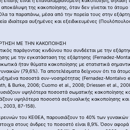
κή επίσης είναι η επαναλαμβανόμενη κακοποίηση, δηλαδή 
 αποκάλυψη της κακοποίησης, όταν δεν γίνεται το άτομο 
 Όλα τα παραπάνω, μέσα από την πορεία τους στην εξάρτη
ία ιδιαίτερα αυξημένες και εξειδικευμένες (Πουλόπουλος
ΑΡΤΗΣΗ ΜΕ ΤΗΝ ΚΑΚΟΠΟΙΗΣΗ
ντικός παράγοντας κινδύνου που συνδέεται με την εξάρτ
σης με την εγκατάσταση της εξάρτησης (Fernadez-Montalvo
ρκωτικά ήταν θύματα κακοποίησης με στατιστικά σημαντ
υναικών (79,6%). Τα αποτελέσματα δείχνουν ότι τα άτομ
ξημένα ποσοστά συν-νοσηρότητας (Fernadez-Montalvo et a
 & Burke, 2006; Cuomo et al., 2008; Driessen et al., 2008;
αρουσιάζουν υψηλότερα ποσοστά σωματικής κακοποίησης κ
υσιάζουν υψηλότερα ποσοστά σεξουαλικής κακοποίησης κα
, 2003, 87-158).
 ερευνών του ΚΕΘΕΑ, παρουσιάζουν το 40% των γυναικών
ίστοιχα στους άνδρες το ποσοστό είναι 8,9%. Όσον αφορά 