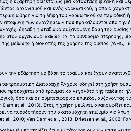
ας η εξάρτηση ορίζεται ως μια κατάσταση ψυχική και με
ώντος οργανισμού και ενός ναρκωτικού, η οποία χαρακτη
τερική ώθηση για τη λήψη του ναρκωτικού σε περιοδική ή
την αποφυγή των ενοχλήσεων που προκαλούνται από την έλ
 ανοχής, δηλαδή η σταδιακά αυξανόμενη δόση της ουσίας γ
ς στον οργανισμό, καθώς και το σύνδρομο στέρησης, μί
της μείωσης ή διακοπής της χρήσης της ουσίας (WHO, 196
ν την εξάρτηση με βάση το τραύμα και έχουν αναπτυχθεί
τα-τραυματική Διαταραχή Άγχους οδηγεί στη χρήση ουσιών 
που προέρχεται από τραυματικά γεγονότα της παιδικής ηλι
γικό, όσο και σε συμπεριφορικό επίπεδο, αυξάνοντας τι
an Dam et al., 2013). Έτσι, η χρήση μειώνει, ανακουφίζει 
ρεί να πυροδοτήσουν την ακαταμάχητη επιθυμία για λήψη τ
 al., 2010; Van Dam et al., 2013; Driessen et al., 2008; Fo
othesis) υποστηρίζει ότι η κατάχρηση ουσιών επιτείνει τ