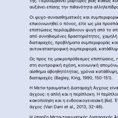
της. Περιλαμβάνει μάρτυρες βίας καθώς κα
αυξάνει επίσης την πιθανότητα αλληλεπίδρα
Οι ψυχο-συναισθηματικές και συμπεριφορικ
επικοινωνηθεί ο πόνος, είτε ως μία προσπά
επιπτώσεις περιλαμβάνουν φυγή από το σπ
από συνηθισμένες δραστηριότητες, χαμηλή 
διαταραχές, προβλήματα συμπεριφοράς και
αυτοκαταστροφική συμπεριφορά, κατάθλιψη, 
Ως προς τις μακροπρόθεσμες επιπτώσεις, 
στη συντροφική σχέση, κοινωνική απομόνω
αίσθημα αβοηθητότητας, χρόνια κατάθλιψη,
διαταραχές (Bagley, King, 1990, 150-151).
Η Μετα-τραυματική Διαταραχή Άγχους είνα
άγχους: η απλή και η περίπλοκη. Η περίπλ
κακοποίηση και η ενδοοικογενειακή βία). 
άγχος (Van Dam et al., 2013, 32-48).
Η ύπαρξη Μετα-τραυματικής Διαταραχής Άγ