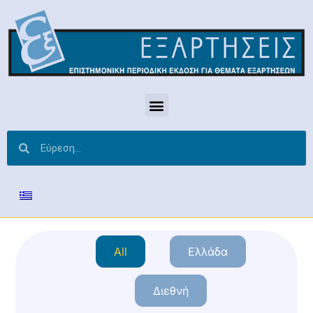
All
Ελλάδα
Διεθνή