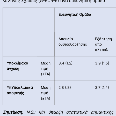
Κοντινές Σχέσεις (G-ECR-R) ανά ερευνητική ομάδα
Ερευνητική Ομάδα
Απουσία
Εξάρτηση
ουσιοεξάρτησης
από
αλκοόλ
Yποκλίμακα
Μέση
3.4 (1.2)
3.9 (1.5)
άγχους
τιμή
(±ΤΑ)
Yπ
Υπο
κλίμακα
Μέση
2.8 (.8)
3.7 (1.4)
αποφυγής
τιμή
(±ΤΑ)
Σημείωση
:
N
.
S
.: Μη ύπαρξη
στατιστικά σημαντικής