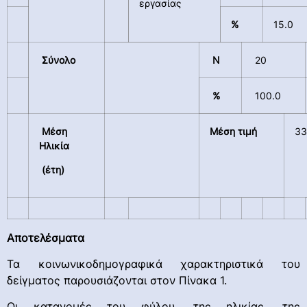
εργασίας
%
15.0
Σύνολο
N
20
%
100.0
Μέση
Μέση τιμή
33
Ηλικία
(έτη)
Αποτελέσματα
Τα κοινωνικοδημογραφικά χαρακτηριστικά του
δείγματος παρουσιάζονται στον Πίνακα 1.
Οι κατανομές του φύλου, της ηλικίας, της