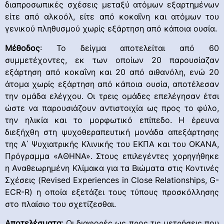
διαπροσωπικές σχέσεις μεταξύ ατόμων εξαρτημένων
είτε από αλκοόλ, είτε από κοκαΐνη και ατόμων του
γενικού πληθυσμού χωρίς εξάρτηση από κάποια ουσία.
Μέθοδος
: Το δείγμα αποτελείται από 60
συμμετέχοντες, εκ των οποίων 20 παρουσίαζαν
εξάρτηση από κοκαΐνη και 20 από αιθανόλη, ενώ 20
άτομα χωρίς εξάρτηση από κάποια ουσία, αποτέλεσαν
την ομάδα ελέγχου. Οι τρεις ομάδες επελέγησαν έτσι
ώστε να παρουσιάζουν αντιστοιχία ως προς το φύλο,
την ηλικία και το μορφωτικό επίπεδο. Η έρευνα
διεξήχθη στη ψυχοθεραπευτική μονάδα απεξάρτησης
της Α΄ Ψυχιατρικής Κλινικής του ΕΚΠΑ και του ΟΚΑΝΑ,
Πρόγραμμα «ΑΘΗΝΑ». Στους επιλεγέντες χορηγήθηκε
η Αναθεωρημένη Κλίμακα για τα Βιώματα στις Κοντινές
Σχέσεις (Revised Experiences in Close Relationships, G-
ECR-R) η οποία εξετάζει τους τύπους προσκόλλησης
στο πλαίσιο του σχετίζεσθαι.
Αποτελέσματα
: Οι διαφορές ως προς τις μετρήσεις που