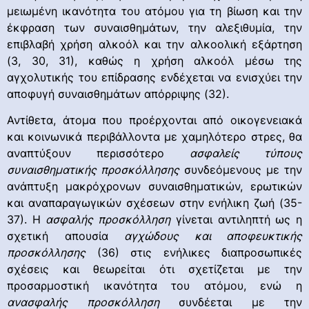
μειωμένη ικανότητα του ατόμου για τη βίωση και την
έκφραση των συναισθημάτων, την αλεξιθυμία, την
επιβλαβή χρήση αλκοόλ και την αλκοολική εξάρτηση
(3, 30, 31), καθώς η χρήση αλκοόλ μέσω της
αγχολυτικής του επίδρασης ενδέχεται να ενισχύει την
αποφυγή συναισθημάτων απόρριψης (32).
Αντίθετα, άτομα που προέρχονται από οικογενειακά
και κοινωνικά περιβάλλοντα με χαμηλότερο στρες, θα
αναπτύξουν περισσότερο
ασφαλείς τύπους
συναισθηματικής προσκόλλησης
συνδεόμενους με την
ανάπτυξη μακρόχρονων συναισθηματικών, ερωτικών
και αναπαραγωγικών σχέσεων στην ενήλικη ζωή (35-
37). Η
ασφαλής προσκόλληση
γίνεται αντιληπτή ως η
σχετική απουσία
αγχώδους και αποφευκτικής
προσκόλλησης
(36) στις ενήλικες διαπροσωπικές
σχέσεις και θεωρείται ότι σχετίζεται με την
προσαρμοστική ικανότητα του ατόμου, ενώ η
ανασφαλής προσκόλληση
συνδέεται με την