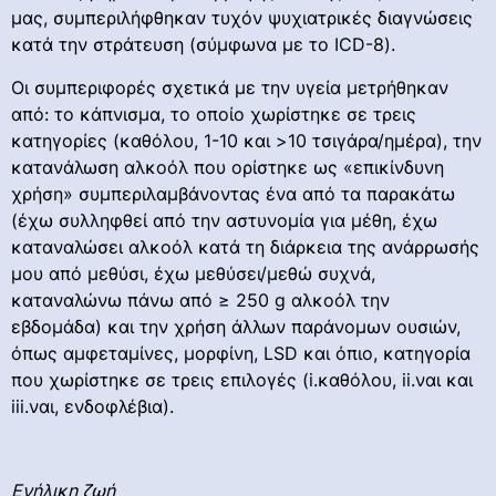
μας, συμπεριλήφθηκαν τυχόν ψυχιατρικές διαγνώσεις
κατά την στράτευση (σύμφωνα με το ICD-8).
Οι συμπεριφορές σχετικά με την υγεία μετρήθηκαν
από: το κάπνισμα, το οποίο χωρίστηκε σε τρεις
κατηγορίες (καθόλου, 1-10 και >10 τσιγάρα/ημέρα), την
κατανάλωση αλκοόλ που ορίστηκε ως «επικίνδυνη
χρήση» συμπεριλαμβάνοντας ένα από τα παρακάτω
(έχω συλληφθεί από την αστυνομία για μέθη, έχω
καταναλώσει αλκοόλ κατά τη διάρκεια της ανάρρωσής
μου από μεθύσι, έχω μεθύσει/μεθώ συχνά,
καταναλώνω πάνω από ≥ 250 g αλκοόλ την
εβδομάδα) και την χρήση άλλων παράνομων ουσιών,
όπως αμφεταμίνες, μορφίνη, LSD και όπιο, κατηγορία
που χωρίστηκε σε τρεις επιλογές (i.καθόλου, ii.ναι και
iii.ναι, ενδοφλέβια).
Ενήλικη ζωή