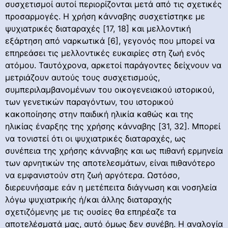
συσχετισμοί αυτοί περιορίζονται μετά από τις σχετικές
προσαρμογές. Η χρήση κάνναβης συσχετίστηκε με
ψυχιατρικές διαταραχές [17, 18] και μελλοντική
εξάρτηση από ναρκωτικά [6], γεγονός που μπορεί να
επηρεάσει τις μελλοντικές ευκαιρίες στη ζωή ενός
ατόμου. Ταυτόχρονα, αρκετοί παράγοντες δείχνουν να
μετριάζουν αυτούς τους συσχετισμούς,
συμπεριλαμβανομένων του οικογενειακού ιστορικού,
των γενετικών παραγόντων, του ιστορικού
κακοποίησης στην παιδική ηλικία καθώς και της
ηλικίας έναρξης της χρήσης κάνναβης [31, 32]. Μπορεί
να τονιστεί ότι οι ψυχιατρικές διαταραχές, ως
συνέπεια της χρήσης κάνναβης και ως πιθανή ερμηνεία
των αρνητικών της αποτελεσμάτων, είναι πιθανότερο
να εμφανιστούν στη ζωή αργότερα. Ωστόσο,
διερευνήσαμε εάν η μετέπειτα διάγνωση και νοσηλεία
λόγω ψυχιατρικής ή/και άλλης διαταραχής
σχετιζόμενης με τις ουσίες θα επηρέαζε τα
αποτελέσματά μας, αυτό όμως δεν συνέβη. Η αναλογία