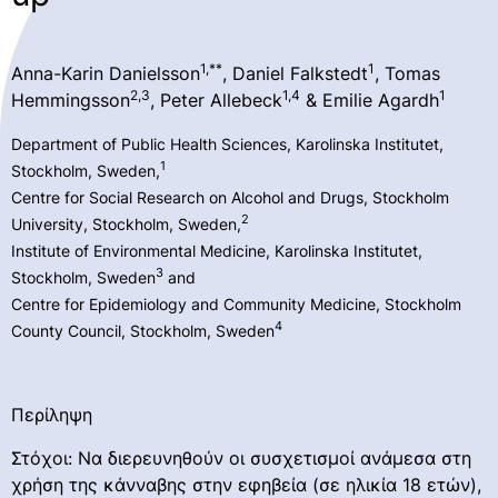
1,**
1
Anna-Karin Danielsson
, Daniel Falkstedt
, Tomas
2,3
1,4
1
Hemmingsson
, Peter Allebeck
& Emilie Agardh
Department of Public Health Sciences, Karolinska Institutet,
1
Stockholm, Sweden,
Centre for Social Research on Alcohol and Drugs, Stockholm
2
University, Stockholm, Sweden,
Institute of Environmental Medicine, Karolinska Institutet,
3
Stockholm, Sweden
and
Centre for Epidemiology and Community Medicine, Stockholm
4
County Council, Stockholm, Sweden
Περίληψη
Στόχοι: Να διερευνηθούν οι συσχετισμοί ανάμεσα στη
χρήση της κάνναβης στην εφηβεία (σε ηλικία 18 ετών),