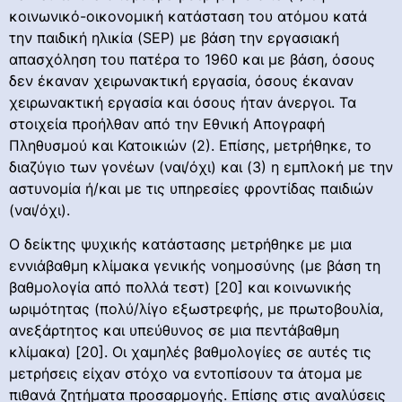
κοινωνικό-οικονομική κατάσταση του ατόμου κατά
την παιδική ηλικία (SEP) με βάση την εργασιακή
απασχόληση του πατέρα το 1960 και με βάση, όσους
δεν έκαναν χειρωνακτική εργασία, όσους έκαναν
χειρωνακτική εργασία και όσους ήταν άνεργοι. Τα
στοιχεία προήλθαν από την Εθνική Απογραφή
Πληθυσμού και Κατοικιών (2). Επίσης, μετρήθηκε, το
διαζύγιο των γονέων (ναι/όχι) και (3) η εμπλοκή με την
αστυνομία ή/και με τις υπηρεσίες φροντίδας παιδιών
(ναι/όχι).
Ο δείκτης ψυχικής κατάστασης μετρήθηκε με μια
εννιάβαθμη κλίμακα γενικής νοημοσύνης (με βάση τη
βαθμολογία από πολλά τεστ) [20] και κοινωνικής
ωριμότητας (πολύ/λίγο εξωστρεφής, με πρωτοβουλία,
ανεξάρτητος και υπεύθυνος σε μια πεντάβαθμη
κλίμακα) [20]. Οι χαμηλές βαθμολογίες σε αυτές τις
μετρήσεις είχαν στόχο να εντοπίσουν τα άτομα με
πιθανά ζητήματα προσαρμογής. Επίσης στις αναλύσεις