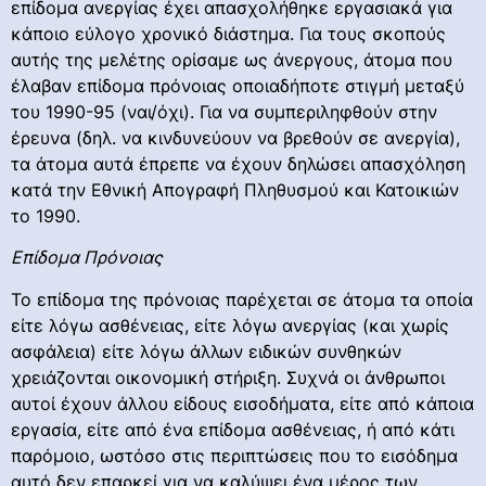
επίδομα ανεργίας έχει απασχολήθηκε εργασιακά για
κάποιο εύλογο χρονικό διάστημα. Για τους σκοπούς
αυτής της μελέτης ορίσαμε ως άνεργους, άτομα που
έλαβαν επίδομα πρόνοιας οποιαδήποτε στιγμή μεταξύ
του 1990-95 (ναι/όχι). Για να συμπεριληφθούν στην
έρευνα (δηλ. να κινδυνεύουν να βρεθούν σε ανεργία),
τα άτομα αυτά έπρεπε να έχουν δηλώσει απασχόληση
κατά την Εθνική Απογραφή Πληθυσμού και Κατοικιών
το 1990.
Επίδομα Πρόνοιας
Το επίδομα της πρόνοιας παρέχεται σε άτομα τα οποία
είτε λόγω ασθένειας, είτε λόγω ανεργίας (και χωρίς
ασφάλεια) είτε λόγω άλλων ειδικών συνθηκών
χρειάζονται οικονομική στήριξη. Συχνά οι άνθρωποι
αυτοί έχουν άλλου είδους εισοδήματα, είτε από κάποια
εργασία, είτε από ένα επίδομα ασθένειας, ή από κάτι
παρόμοιο, ωστόσο στις περιπτώσεις που το εισόδημα
αυτό δεν επαρκεί για να καλύψει ένα μέρος των