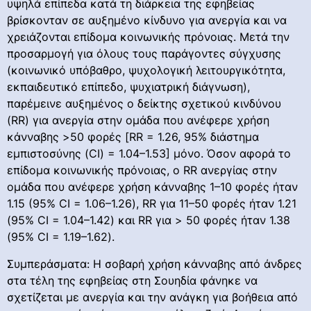
υψηλά επίπεδα κατά τη διάρκεια της εφηβείας
βρίσκονταν σε αυξημένο κίνδυνο για ανεργία και να
χρειάζονται επίδομα κοινωνικής πρόνοιας. Μετά την
προσαρμογή για όλους τους παράγοντες σύγχυσης
(κοινωνικό υπόβαθρο, ψυχολογική λειτουργικότητα,
εκπαιδευτικό επίπεδο, ψυχιατρική διάγνωση),
παρέμεινε αυξημένος ο δείκτης σχετικού κινδύνου
(RR) για ανεργία στην ομάδα που ανέφερε χρήση
κάνναβης >50 φορές [RR = 1.26, 95% διάστημα
εμπιστοσύνης (CI) = 1.04–1.53] μόνο. Όσον αφορά το
επίδομα κοινωνικής πρόνοιας, ο RR ανεργίας στην
ομάδα που ανέφερε χρήση κάνναβης 1–10 φορές ήταν
1.15 (95% CI = 1.06–1.26), RR για 11–50 φορές ήταν 1.21
(95% CI = 1.04–1.42) και RR για > 50 φορές ήταν 1.38
(95% CI = 1.19–1.62).
Συμπεράσματα: Η σοβαρή χρήση κάνναβης από άνδρες
στα τέλη της εφηβείας στη Σουηδία φάνηκε να
σχετίζεται με ανεργία και την ανάγκη για βοήθεια από