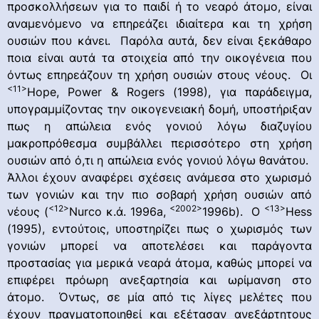
προσκολλήσεων για το παιδί ή το νεαρό άτομο, είναι
αναμενόμενο να επηρεάζει ιδιαίτερα και τη χρήση
ουσιών που κάνει. Παρόλα αυτά, δεν είναι ξεκάθαρο
ποια είναι αυτά τα στοιχεία από την οικογένεια που
όντως επηρεάζουν τη χρήση ουσιών στους νέους. Οι
<11>
Hope, Power & Rogers (1998), για παράδειγμα,
υπογραμμίζοντας την οικογενειακή δομή, υποστήριξαν
πως η απώλεια ενός γονιού λόγω διαζυγίου
μακροπρόθεσμα συμβάλλει περισσότερο στη χρήση
ουσιών από ό,τι η απώλεια ενός γονιού λόγω θανάτου.
Άλλοι έχουν αναφέρει σχέσεις ανάμεσα στο χωρισμό
των γονιών και την πιο σοβαρή χρήση ουσιών από
<12>
<2002>
<13>
νέους (
Nurco κ.ά. 1996a,
1996b). Ο
Hess
(1995), εντούτοις, υποστηρίζει πως ο χωρισμός των
γονιών μπορεί να αποτελέσει και παράγοντα
προστασίας για μερικά νεαρά άτομα, καθώς μπορεί να
επιφέρει πρόωρη ανεξαρτησία και ωρίμανση στο
άτομο. Όντως, σε μία από τις λίγες μελέτες που
έχουν πραγματοποιηθεί και εξέτασαν ανεξάρτητους