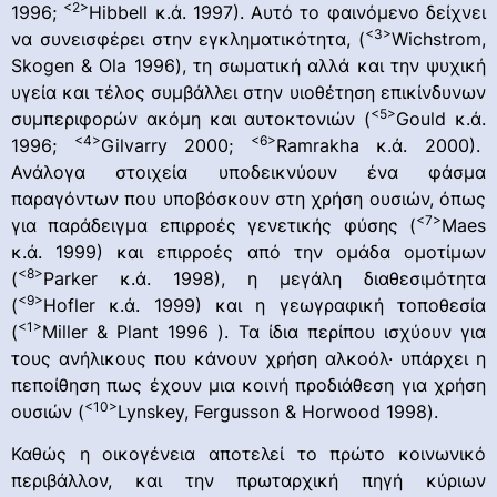
<2>
1996;
Hibbell κ.ά. 1997). Αυτό το φαινόμενο δείχνει
<3>
να συνεισφέρει στην εγκληματικότητα, (
Wichstrom,
Skogen & Ola 1996), τη σωματική αλλά και την ψυχική
υγεία και τέλος συμβάλλει στην υιοθέτηση επικίνδυνων
<5>
συμπεριφορών ακόμη και αυτοκτονιών (
Gould κ.ά.
<4>
<6>
1996;
Gilvarry 2000;
Ramrakha κ.ά. 2000).
Ανάλογα στοιχεία υποδεικνύουν ένα φάσμα
παραγόντων που υποβόσκουν στη χρήση ουσιών, όπως
<7>
για παράδειγμα επιρροές γενετικής φύσης (
Maes
κ.ά. 1999) και επιρροές από την ομάδα ομοτίμων
<8>
(
Parker κ.ά. 1998), η μεγάλη διαθεσιμότητα
<9>
(
Hofler κ.ά. 1999) και η γεωγραφική τοποθεσία
<1>
(
Miller & Plant 1996 ). Τα ίδια περίπου ισχύουν για
τους ανήλικους που κάνουν χρήση αλκοόλ· υπάρχει η
πεποίθηση πως έχουν μια κοινή προδιάθεση για χρήση
<10>
ουσιών (
Lynskey, Fergusson & Horwood 1998).
Καθώς η οικογένεια αποτελεί το πρώτο κοινωνικό
περιβάλλον, και την πρωταρχική πηγή κύριων