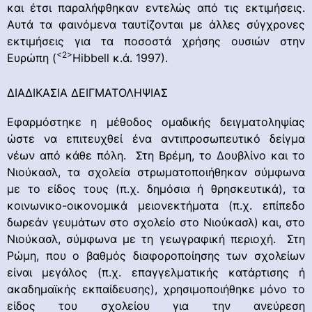
και έτσι παραλήφθηκαν εντελώς από τις εκτιμήσεις.
Αυτά τα φαινόμενα ταυτίζονται με άλλες σύγχρονες
εκτιμήσεις για τα ποσοστά χρήσης ουσιών στην
<2>
Ευρώπη (
Hibbell κ.ά. 1997).
ΔΙΑΔΙΚΑΣΙΑ ΔΕΙΓΜΑΤΟΛΗΨΙΑΣ
Εφαρμόστηκε η μέθοδος ομαδικής δειγματοληψίας
ώστε να επιτευχθεί ένα αντιπροσωπευτικό δείγμα
νέων από κάθε πόλη. Στη Βρέμη, το Δουβλίνο και το
Νιούκασλ, τα σχολεία στρωματοποιήθηκαν σύμφωνα
με το είδος τους (π.χ. δημόσια ή θρησκευτικά), τα
κοινωνικο-οικονομικά μειονεκτήματα (π.χ. επίπεδο
δωρεάν γευμάτων στο σχολείο στο Νιούκασλ) και, στο
Νιούκασλ, σύμφωνα με τη γεωγραφική περιοχή. Στη
Ρώμη, που ο βαθμός διαφοροποίησης των σχολείων
είναι μεγάλος (π.χ. επαγγελματικής κατάρτισης ή
ακαδημαϊκής εκπαίδευσης), χρησιμοποιήθηκε μόνο το
είδος του σχολείου για την ανεύρεση