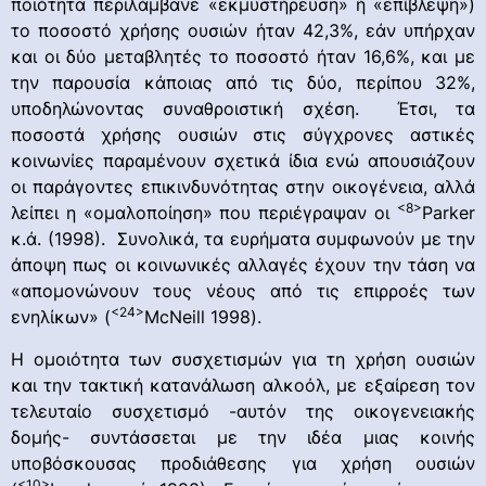
ποιότητα περιλάμβανε «εκμυστήρευση» ή «επίβλεψη»)
το ποσοστό χρήσης ουσιών ήταν 42,3%, εάν υπήρχαν
και οι δύο μεταβλητές το ποσοστό ήταν 16,6%, και με
την παρουσία κάποιας από τις δύο, περίπου 32%,
υποδηλώνοντας συναθροιστική σχέση. Έτσι, τα
ποσοστά χρήσης ουσιών στις σύγχρονες αστικές
κοινωνίες παραμένουν σχετικά ίδια ενώ απουσιάζουν
οι παράγοντες επικινδυνότητας στην οικογένεια, αλλά
<8>
λείπει η «ομαλοποίηση» που περιέγραψαν οι
Parker
κ.ά. (1998). Συνολικά, τα ευρήματα συμφωνούν με την
άποψη πως οι κοινωνικές αλλαγές έχουν την τάση να
«απομονώνουν τους νέους από τις επιρροές των
<24>
ενηλίκων» (
McNeill 1998).
Η ομοιότητα των συσχετισμών για τη χρήση ουσιών
και την τακτική κατανάλωση αλκοόλ, με εξαίρεση τον
τελευταίο συσχετισμό -αυτόν της οικογενειακής
δομής- συντάσσεται με την ιδέα μιας κοινής
υποβόσκουσας προδιάθεσης για χρήση ουσιών
<10>