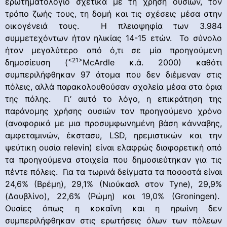
ερωτηματολόγιο σχετικά με τη χρήση ουσιών, τον
τρόπο ζωής τους, τη δομή και τις σχέσεις μέσα στην
οικογένειά τους. Η πλειοψηφία των 3.984
συμμετεχόντων ήταν ηλικίας 14-15 ετών. Το σύνολο
ήταν μεγαλύτερο από ό,τι σε μία προηγούμενη
<21>
δημοσίευση (
McArdle κ.ά. 2000) καθότι
συμπεριλήφθηκαν 97 άτομα που δεν διέμεναν στις
πόλεις, αλλά παρακολουθούσαν σχολεία μέσα στα όρια
της πόλης. Γι’ αυτό το λόγο, η επικράτηση της
παράνομης χρήσης ουσιών τον προηγούμενο χρόνο
(αναφορικά με μια προσυμφωνημένη βάση κάνναβης,
αμφεταμινών, έκστασυ, LSD, ηρεμιστικών και την
ψεύτικη ουσία relevin) είναι ελαφρώς διαφορετική από
τα προηγούμενα στοιχεία που δημοσιεύτηκαν για τις
πέντε πόλεις. Για τα τωρινά δείγματα τα ποσοστά είναι
24,6% (Βρέμη), 29,1% (Νιούκασλ στον Tyne), 29,9%
(Δουβλίνο), 22,6% (Ρώμη) και 19,0% (Groningen).
Ουσίες όπως η κοκαΐνη και η ηρωίνη δεν
συμπεριλήφθηκαν στις ερωτήσεις όλων των πόλεων