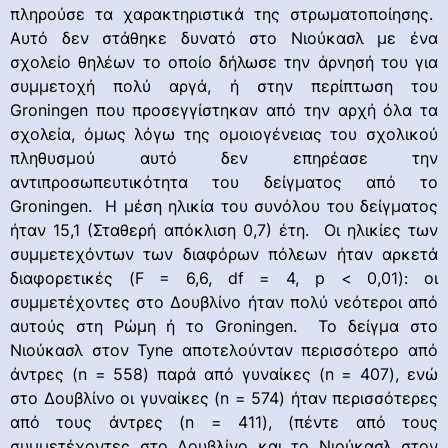
πληρούσε τα χαρακτηριστικά της στρωματοποίησης.
Αυτό δεν στάθηκε δυνατό στο Νιούκασλ με ένα
σχολείο θηλέων το οποίο δήλωσε την άρνησή του για
συμμετοχή πολύ αργά, ή στην περίπτωση του
Groningen που προσεγγίστηκαν από την αρχή όλα τα
σχολεία, όμως λόγω της ομοιογένειας του σχολικού
πληθυσμού αυτό δεν επηρέασε την
αντιπροσωπευτικότητα του δείγματος από το
Groningen. Η μέση ηλικία του συνόλου του δείγματος
ήταν 15,1 (Σταθερή απόκλιση 0,7) έτη. Οι ηλικίες των
συμμετεχόντων των διαφόρων πόλεων ήταν αρκετά
διαφορετικές (F = 6,6, df = 4, p < 0,01): οι
συμμετέχοντες στο Δουβλίνο ήταν πολύ νεότεροι από
αυτούς στη Ρώμη ή το Groningen. Το δείγμα στο
Νιούκασλ στον Tyne αποτελούνταν περισσότερο από
άντρες (n = 558) παρά από γυναίκες (n = 407), ενώ
στο Δουβλίνο οι γυναίκες (n = 574) ήταν περισσότερες
από τους άντρες (n = 411), (πέντε από τους
συμμετέχοντες στο Δουβλίνο και το Νιούκασλ στον