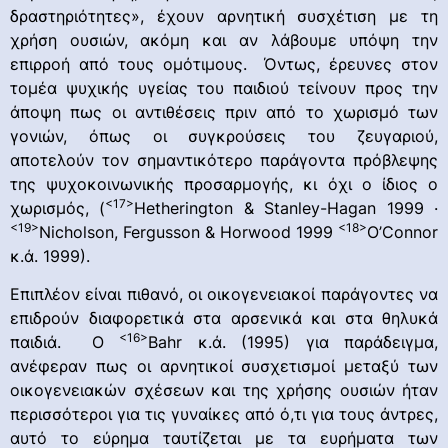
δραστηριότητες», έχουν αρνητική συσχέτιση με τη
χρήση ουσιών, ακόμη και αν λάβουμε υπόψη την
επιρροή από τους ομότιμους. Όντως, έρευνες στον
τομέα ψυχικής υγείας του παιδιού τείνουν προς την
άποψη πως οι αντιθέσεις πριν από το χωρισμό των
γονιών, όπως οι συγκρούσεις του ζευγαριού,
αποτελούν τον σημαντικότερο παράγοντα πρόβλεψης
της ψυχοκοινωνικής προσαρμογής, κι όχι ο ίδιος ο
<17>
χωρισμός, (
Hetherington & Stanley-Hagan 1999 ·
<19>
<18>
Nicholson, Fergusson & Horwood 1999
O’Connor
κ.ά. 1999).
Επιπλέον είναι πιθανό, οι οικογενειακοί παράγοντες να
επιδρούν διαφορετικά στα αρσενικά και στα θηλυκά
<16>
παιδιά. Ο
Bahr κ.ά. (1995) για παράδειγμα,
ανέφεραν πως οι αρνητικοί συσχετισμοί μεταξύ των
οικογενειακών σχέσεων και της χρήσης ουσιών ήταν
περισσότεροι για τις γυναίκες από ό,τι για τους άντρες,
αυτό το εύρημα ταυτίζεται με τα ευρήματα των