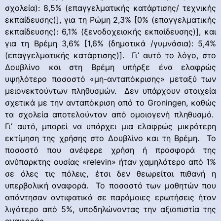
σχολεία): 8,5% (επαγγελματικής κατάρτισης/ τεχνικής
εκπαίδευσης)], για τη Ρώμη 2,3% [0% (επαγγελματικής
εκπαίδευσης): 6,1% (ξενοδοχειακής εκπαίδευσης)], και
για τη Βρέμη 3,6% [1,6% (δημοτικά /γυμνάσια): 5,4%
(επαγγελματικής κατάρτισης)]. Γι’ αυτό το λόγο, στο
Δουβλίνο και στη Βρέμη υπήρξε ένα ελαφρώς
υψηλότερο ποσοστό «μη-ανταπόκρισης» μεταξύ των
μειονεκτούντων πληθυσμών. Δεν υπάρχουν στοιχεία
σχετικά με την ανταπόκριση από το Groningen, καθώς
τα σχολεία αποτελούνταν από ομοιογενή πληθυσμό.
Γι’ αυτό, μπορεί να υπάρχει μια ελαφρώς μικρότερη
εκτίμηση της χρήσης στο Δουβλίνο και τη Βρέμη. Το
ποσοστό που ανέφερε χρήση ή προσφορά της
ανύπαρκτης ουσίας «relevin» ήταν χαμηλότερο από 1%
σε όλες τις πόλεις, έτσι δεν θεωρείται πιθανή η
υπερβολική αναφορά. Το ποσοστό των μαθητών που
απάντησαν αντιφατικά σε παρόμοιες ερωτήσεις ήταν
λιγότερο από 5%, υποδηλώνοντας την αξιοπιστία της