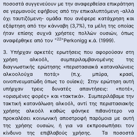
ποσοστά συγγενεύουν με την αναφερθείσα επικράτηση
σε γερμανούς εφήβους από την επικαλυπτόμενη -αλλά
όχι ταυτιζόμενη- ομάδα που ανέφερε κατάχρηση και
εξάρτηση από την κάνναβη (3,7%), τα μέλη της οποίας
ήταν επίσης συχνά χρήστες πολλών ουσιών, όπως
<22>
αναφέρθηκε από τον
Perkonigg κ.ά. (1999).
3. Υπήρχαν αρκετές ερωτήσεις που αφορούσαν στη
χρήση αλκοόλ, συμπεριλαμβανομένης της
διαγνωστικής ερώτησης «περιστασιακά καταναλώνεις
αλκοολούχα ποτά;» (π.χ. μπύρα, κρασί,
οινοπνευματώδη όπως το ουίσκι); Στην ερώτηση αυτή
υπήρχαν τρεις δυνατές απαντήσεις: «ποτέ»,
«ορισμένες φορές» και «τακτικά». Συμπεριλάβαμε την
τακτική κατανάλωση αλκοόλ, αντί της περιστασιακής
χρήσης αλκοόλ καθώς φάνηκε πιθανότερο να
προκαλέσει κοινωνική αποστροφή παρόμοια με αυτή
της χρήσης ουσιών, ή για να εκπροσωπήσει τον
κίνδυνο της επιβλαβούς χρήσης. Τα ποσοστά