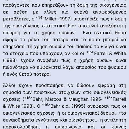
παράγοντες που επηρεάζουν τη δομή της οικογένειας
σε σχέση με άλλες πιο συχνά αναφερόμενες
<14>
μεταβλητές, ο
Miller (1997) υποστήριξε πως η δομή
της οικογένειας στατιστικά δεν αποτελεί ανεξάρτητη
επιρροή για τη χρήση ουσιών. Ένα σχετικό θέμα
αφορά το ρόλο του πατέρα και το πόσο μπορεί να
επηρεάσει τη χρήση ουσιών του παιδιού του· λίγα είναι
<15>
τα στοιχεία που υπάρχουν, αν και οι
Farrell & White
(1998) έχουν αναφέρει πως η χρήση ουσιών είναι
πιθανότερο να εμφανιστεί λόγω απουσίας του φυσικού
ή ενός θετού πατέρα.
Άλλοι έχουν προσπαθήσει να δώσουν έμφαση στη
σημασία των ποιοτικών στοιχείων στις οικογενειακές
<16>
<15>
σχέσεις (
Bahr, Marcos & Maughan 1995·
Farrell
<16>
& White 1998). Ο
Bahr κ.ά. (1995) ανέφεραν πως οι
οικογενειακές σχέσεις, ή οι οικογενειακοί δεσμοί, «τα
συναισθήματα εγγύτητας και οικειότητας… η αντιληπτή
παρακολούθηση, η επικοινωνία και οι κοινές