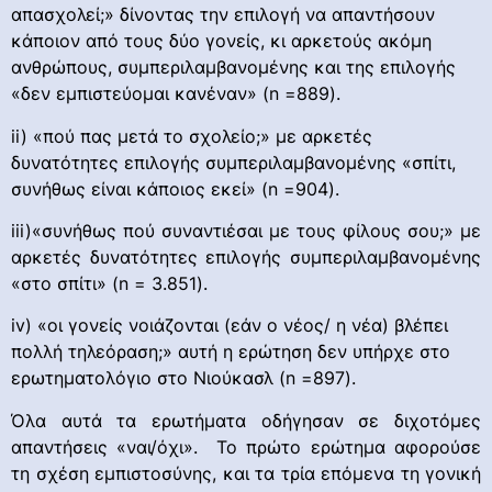
απασχολεί;» δίνοντας την επιλογή να απαντήσουν
κάποιον από τους δύο γονείς, κι αρκετούς ακόμη
ανθρώπους, συμπεριλαμβανομένης και της επιλογής
«δεν εμπιστεύομαι κανέναν» (n =889).
ii) «πού πας μετά το σχολείο;» με αρκετές
δυνατότητες επιλογής συμπεριλαμβανομένης «σπίτι,
συνήθως είναι κάποιος εκεί» (n =904).
iii)«συνήθως πού συναντιέσαι με τους φίλους σου;» με
αρκετές δυνατότητες επιλογής συμπεριλαμβανομένης
«στο σπίτι» (n = 3.851).
iv) «οι γονείς νοιάζονται (εάν ο νέος/ η νέα) βλέπει
πολλή τηλεόραση;» αυτή η ερώτηση δεν υπήρχε στο
ερωτηματολόγιο στο Νιούκασλ (n =897).
Όλα αυτά τα ερωτήματα οδήγησαν σε διχοτόμες
απαντήσεις «ναι/όχι». Το πρώτο ερώτημα αφορούσε
τη σχέση εμπιστοσύνης, και τα τρία επόμενα τη γονική