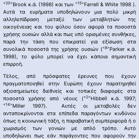
<20>
<15>
Brook κ.ά. (1998) και των
Farrell & White 1998 ).
Αυτά τα ευρήματα υποδηλώνουν μια πολύ μικρή
αλληλεπίδραση μεταξύ των μεταβλητών της
οικογένειας και του φύλου όσον αφορά τα ποσοστά
χρήσης ουσιών αλλά και πως υπό ορισμένες συνθήκες,
παρά την τάση που επικρατεί για εξίσωση στα
<8>
συνολικά ποσοστά της χρήσης ουσιών (
Parker κ.ά.
1998), το φύλο μπορεί να έχει κάποια σημαντική
επιρροή.
Τέλος, από πρόσφατες έρευνες που έχουν
πραγματοποιηθεί στην Ευρώπη έχουν παρατηρηθεί
αξιοσημείωτες διεθνείς και τοπικές διαφορές στα
<2>
ποσοστά χρήσης από νέους (
Hibbell κ.ά. 1997;
<14>
Miller 1997). Αυτές οι μεταβολές δεν
ανταποκρίνονται στα επίπεδα παραγόντων κινδύνου
όπως η κοινωνική τάξη, η παραβατική συμπεριφορά ή ο
χωρισμός των γονιών με απλό τρόπο. Αυτό
υποδηλώνει πως εάν παράγοντες που αφορούν την