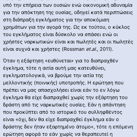
υπό την επήρεια των ουσιών ενώ οικονομική αδυναμία
για την απόκτηση της ουσίας, οδηγεί κατά περιπτώσεις
στη διάπραξη εγκλήματος για την αποκόμιση
χρημάτων για την αγορά της. Ως εκ τούτου, ο κύκλος
του εγκλήματος είναι δύσκολο να σπάσει ενώ οι
χρήστες ναρκωτικών είναι και πωλητές και οι πωλητές
είναι συχνά και χρήστες (Rossman
et
.
al
.
, 2011).
Όταν η εξάρτηση «ευθύνεται» για το διαπραχθέν
έγκλημα, τότε η αιτία αυτή μας κατευθύνει,
εγκληματολογικά, να βρούμε την αιτία της
μελλοντικής (ποινικής) υποτροπής. Η ερώτηση που
πρέπει να μας απασχολήσει είναι εάν το εν λόγω
έγκλημα θα είχε διαπραχθεί χωρίς την εξάρτηση του
δράστη από τις ναρκωτικές ουσίες. Εάν η απάντηση
που προκύπτει από το ιστορικό του συλληφθέντος
είναι «όχι, δεν θα είχε διαπραχθεί έγκλημα εάν ο
δράστης δεν ήταν εξαρτημένο άτομο», τότε η επόμενη
ερώτηση αφορά το εάν χωρίς να θεραπευτεί η