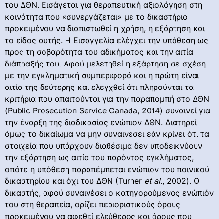
του ΔΘΝ. Εισάγεται για θεραπευτική αξιολόγηση στη
κοινότητα που «συνεργάζεται» με το δικαστήριο
προκειμένου να διαπιστωθεί η χρήση, η εξάρτηση και
το είδος αυτής. Η Εισαγγελία ελέγχει την υπόθεση ως
προς τη σοβαρότητα του αδικήματος και την αιτία
διάπραξής του. Αφού μελετηθεί η εξάρτηση σε σχέση
με την εγκληματική συμπεριφορά και η πρώτη είναι
αιτία της δεύτερης και ελεγχθεί ότι πληρούνται τα
κριτήρια που απαιτούνται για την παραπομπή στο ΔΘΝ
(Public Prosecution Service Canada, 2014) συναινεί για
την έναρξη της διαδικασίας ενώπιον ΔΘΝ. Διατηρεί
όμως το δικαίωμα να μην συναινέσει εάν κρίνει ότι τα
στοιχεία που υπάρχουν διαθέσιμα δεν υποδεικνύουν
την εξάρτηση ως αιτία του παρόντος εγκλήματος,
οπότε η υπόθεση παραπέμπεται ενώπιον του ποινικού
δικαστηρίου και όχι του ΔΘΝ (Turner
et
al
., 2002). Ο
δικαστής, αφού συναινέσει ο κατηγορούμενος ενώπιόν
του στη θεραπεία, ορίζει περιοριστικούς όρους
προκειμένου να αφεθεί ελεύθερος και όρους που