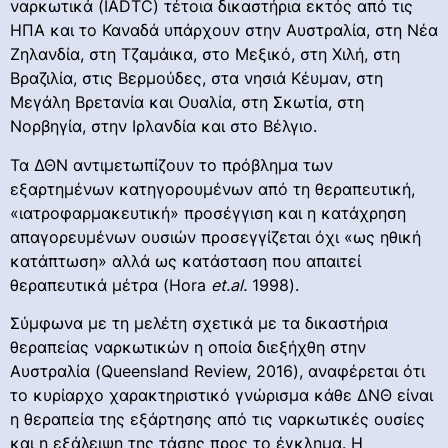
ναρκωτικά (IADTC) τέτοια δικαστήρια εκτός από τις
ΗΠΑ και το Καναδά υπάρχουν στην Αυστραλία, στη Νέα
Ζηλανδία, στη Τζαμάικα, στο Μεξικό, στη Χιλή, στη
Βραζιλία, στις Βερμούδες, στα νησιά Κέυμαν, στη
Μεγάλη Βρετανία και Ουαλία, στη Σκωτία, στη
Νορβηγία, στην Ιρλανδία και στο Βέλγιο.
Τα ΔΘΝ αντιμετωπίζουν το πρόβλημα των
εξαρτημένων κατηγορουμένων από τη θεραπευτική,
«ιατροφαρμακευτική» προσέγγιση και η κατάχρηση
απαγορευμένων ουσιών προσεγγίζεται όχι «ως ηθική
κατάπτωση» αλλά ως κατάσταση που απαιτεί
θεραπευτικά μέτρα (Hora
et
.
al
.
1998).
Σύμφωνα με τη μελέτη σχετικά με τα δικαστήρια
θεραπείας ναρκωτικών η οποία διεξήχθη στην
Αυστραλία (Queensland Review, 2016), αναφέρεται ότι
τo κυρίαρχο χαρακτηριστικό γνώρισμα κάθε ΔΝΘ είναι
η θεραπεία της εξάρτησης από τις ναρκωτικές ουσίες
και η εξάλειψη της τάσης προς το έγκλημα. Η