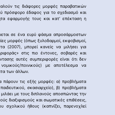
οκαλούν τις διάφορες μορφές παραβατικών
ολύ πρόσφορο έδαφος για το σχεδιασμό και
ητα εφαρμογής τους και κατ’ επέκταση η
έρεται σε ένα ευρύ φάσμα απροσάρμοστων
ραίες μορφές (όπως ξυλοδαρμοί, εκφοβισμοί,
α (2007), μπορεί κανείς να μιλήσει για
ιφοράς» στις πιο έντονες, σοβαρές και
ντασης αυτές συμπεριφορές είναι ότι δεν
 νομικούς/ποινικούς) με αποτέλεσμα να
ατα των άλλων.
α πάρουν τις εξής μορφές: α) προβλήματα
παιδευτικού, σκασιαρχείο), β) προβλήματα
, μιλάει με τους διπλανούς αποσπώντας την
ύς διαξιφισμούς και σωματικές επιθέσεις,
ου σχολικού ήθους (καπνίζει, παρενοχλεί