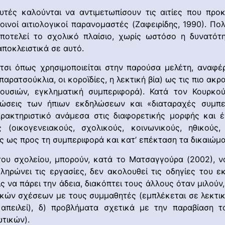
υτές καλούνται να αντιμετωπίσουν τις αιτίες που πρ
οινοί αιτιολογικοί παρανομαστές (Ζαφειρίδης, 1990). Π
ποτελεί το σχολικό πλαίσιο, χωρίς ωστόσο η δυνατότ
αποκλειστικά σε αυτό.
έτσι όπως χρησιμοποιείται στην παρούσα μελέτη, αναφ
παρατσούκλια, οι κοροϊδίες, η λεκτική βία) ως τις πιο ακ
ουσιών, εγκληματική συμπεριφορά). Κατά τον Κουρκούτ
τώσεις των ήπιων εκδηλώσεων και «διαταραχές συμπερ
ρακτηριστικό ανάμεσα στις διαφορετικής μορφής και έ
 (οικογενειακούς, σχολικούς, κοινωνικούς, ηθικούς,
ες ως προς τη συμπεριφορά και κατ’ επέκταση τα δικαιώμ
ου σχολείου, μπορούν, κατά το Ματσαγγούρα (2002), ν
ληρώνει τις εργασίες, δεν ακολουθεί τις οδηγίες του εκ
ς να πάρει την άδεια, διακόπτει τους άλλους όταν μιλούν
κών σχέσεων με τους συμμαθητές (εμπλέκεται σε λεκτικο
 απειλεί), δ) προβλήματα σχετικά με την παραβίαση τ
ωτικών).