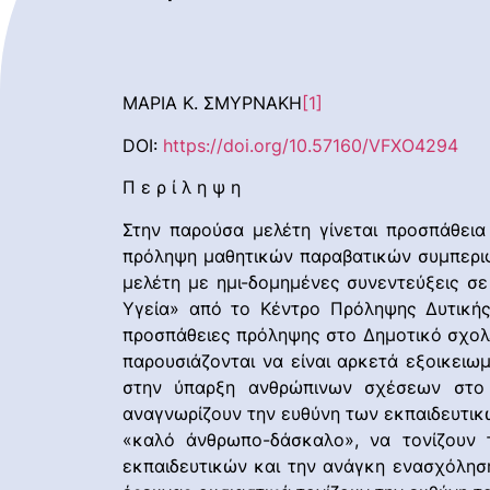
ΜΑΡΙΑ Κ. ΣΜΥΡΝΑΚΗ
[1]
DOI:
https://doi.org/10.57160/VFXO4294
Π ε ρ ί λ η ψ η
Στην παρούσα μελέτη γίνεται προσπάθεια
πρόληψη μαθητικών παραβατικών συμπεριφο
μελέτη με ημι-δομημένες συνεντεύξεις σ
Υγεία» από το Κέντρο Πρόληψης Δυτικής
προσπάθειες πρόληψης στο Δημοτικό σχολε
παρουσιάζονται να είναι αρκετά εξοικειωμ
στην ύπαρξη ανθρώπινων σχέσεων στο 
αναγνωρίζουν την ευθύνη των εκπαιδευτικ
«καλό άνθρωπο-δάσκαλο», να τονίζουν 
εκπαιδευτικών και την ανάγκη ενασχόληση