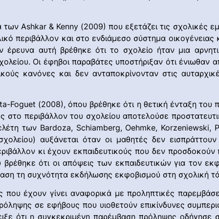
υνα των Ashkar & Kenny (2009) που εξετάζει τις σχολικέ
ικό περιβάλλον και στο ενδιάμεσο σύστημα οικογένειας 
ν έρευνα αυτή βρέθηκε ότι το σχολείο ήταν μια αρνητι
ολείου. Οι έφηβοι παραβάτες υποστήριξαν ότι ένιωθαν α
κούς κανόνες και δεν ανταποκρίνονταν στις αυταρχικέ
ta-Foguet (2008), όπου βρέθηκε ότι η θετική ένταξη του 
υς στο περιβάλλον του σχολείου αποτελούσε προστατευτ
λέτη των Bardoza, Schiamberg, Oehmke, Korzeniewski, P
 σχολείου) αυξάνεται όταν οι μαθητές δεν εισπράττουν
ιβάλλον κι έχουν εκπαιδευτικούς που δεν προσδοκούν π
που βρέθηκε ότι οι απόψεις των εκπαιδευτικών για τον ε
ταση τη συχνότητα εκδήλωσης εκφοβισμού στη σχολική τά
ς που έχουν γίνει αναφορικά με προληπτικές παρεμβάσει
όληψης σε εφήβους που υιοθετούν επικίνδυνες συμπεριφ
ειξε ότι η συγκεκριμένη παρέμβαση πρόληψης οδήγησε 