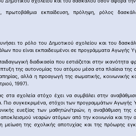
του Δημοτικού σχολείου και του δασκάλου όσον αφορά τη
ητα, πρωτοβάθμια εκπαίδευση, πρόληψη, ρόλος δασκάλ
ρευνήσει το ρόλο του Δημοτικού σχολείου και του δασκ
λων που είναι εκπαιδευμένοι σε προγράμματα Αγωγής Υγ
α παιδαγωγική διαδικασία που εστιάζεται στην ικανότητα 
άπτυξη της αυτονομίας του ατόμου μέσα στα πλαίσια της
απηρίας, αλλά η προαγωγή της σωματικής, κοινωνικής κ
ριού, 1997).
 στα σχολεία στόχο έχει να συμβάλει στην αναβάθμιση
α. Πιο συγκεκριμένα, στόχοι των προγραμμάτων Αγωγής Υγ
ωνικής ευεξίας των μαθητών/τριών, η αναβάθμιση της
 αποκλεισμού νεαρών ατόμων από την κοινωνία και την α
η μείωση της σχολικής αποτυχίας και της πρόωρης εγ