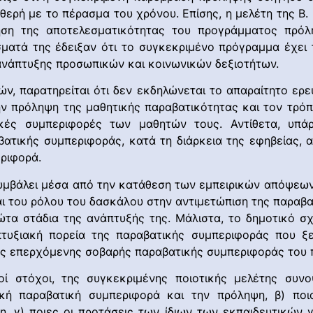
ερή με το πέρασμα του χρόνου. Επίσης, η μελέτη της Β. Κ
ηση της αποτελεσματικότητας του προγράμματος πρόλη
σματά της έδειξαν ότι το συγκεκριμένο πρόγραμμα έχει 
ανάπτυξης προσωπικών και κοινωνικών δεξιοτήτων.
, παρατηρείται ότι δεν εκδηλώνεται το απαραίτητο ερε
ν πρόληψη της μαθητικής παραβατικότητας και τον τρόπο 
κές συμπεριφορές των μαθητών τους. Αντίθετα, υπά
τικής συμπεριφοράς, κατά τη διάρκεια της εφηβείας, α
εριφορά.
υμβάλει μέσα από την κατάθεση των εμπειρικών απόψεων
και του ρόλου του δασκάλου στην αντιμετώπιση της παραβ
τα στάδια της ανάπτυξής της. Μάλιστα, το δημοτικό σχ
τυξιακή πορεία της παραβατικής συμπεριφοράς που ξεκ
ς επερχόμενης σοβαρής παραβατικής συμπεριφοράς του π
κοί στόχοι, της συγκεκριμένης ποιοτικής μελέτης συν
τική παραβατική συμπεριφορά και την πρόληψη, β) πο
 γ) ποιες οι προτάσεις των ίδιων των εκπαιδευτικών γ