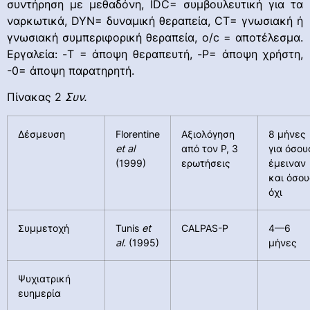
συντήρηση με μεθαδόνη, IDC= συμβουλευτική για τα
ναρκωτικά, DYN= δυναμική θεραπεία, CT= γνωσιακή ή
γνωσιακή συμπεριφορική θεραπεία, o/c = αποτέλεσμα.
Εργαλεία: -T = άποψη θεραπευτή, -P= άποψη χρήστη,
-0= άποψη παρατηρητή.
Πίνακας 2
Συν.
Δέσμευση
Florentine
Αξιολόγηση
8 μήνες
et al
από τον P, 3
για όσου
(1999)
ερωτήσεις
έμειναν
και όσου
όχι
Συμμετοχή
Tunis
et
CALPAS-P
4—6
al.
(1995)
μήνες
Ψυχιατρική
ευημερία