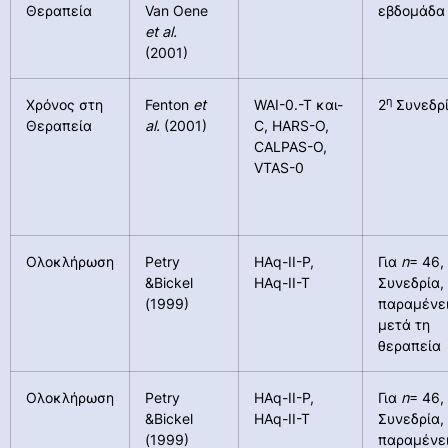
Θεραπεία
Van Oene
εβδομάδα
et
al
.
(2001)
η
Χρόνος στη
Fenton
et
WAI-0.-T και-
2
Συνεδρ
Θεραπεία
al.
(2001)
C, HARS-O,
CALPAS-O,
VTAS-0
Ολοκλήρωση
Petry
HAq-II-P,
Για
n
= 46,
&Bickel
HAq-II-T
Συνεδρία,
(1999)
παραμένε
μετά τη
θεραπεία
Ολοκλήρωση
Petry
HAq-II-P,
Για
n
= 46,
&Bickel
HAq-II-T
Συνεδρία,
(1999)
παραμένε