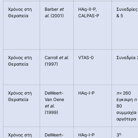
Χρόνος στη
Barber
et
HAq-II-P,
Συνεδρίες
Θεραπεία
al.
(2001)
CALPAS-P
& 5
Χρόνος στη
Carroll
et al.
VTAS-0
Συνεδρία 
Θεραπεία
(1997)
Χρόνος στη
DeWeert-
HAq-I-P
n
=
260
Θεραπεία
Van Oene
έγκαιρη
n
et al.
80
(1999)
συμμαχία
αργότερα
η
Χρόνος στη
DeWeert-
HAq-I-P
3