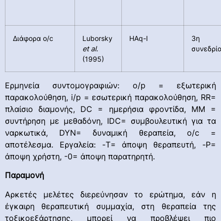
Διάφορα o/c
Luborsky
HAq-I
3η
et al.
συνεδρί
(1995)
Ερμηνεία συντομογραφιών: o/p = εξωτερική
παρακολούθηση, i/p = εσωτερική παρακολούθηση, RR=
πλαίσιο διαμονής, DC = ημερήσια φροντίδα, MM =
συντήρηση με μεθαδόνη, IDC= συμβουλευτική για τα
ναρκωτικά, DYN= δυναμική θεραπεία, o/c =
αποτέλεσμα. Εργαλεία: -T= άποψη θεραπευτή, -P=
άποψη χρήστη, -0= άποψη παρατηρητή.
Παραμονή
Αρκετές μελέτες διερεύνησαν το ερώτημα, εάν η
έγκαιρη θεραπευτική συμμαχία, στη θεραπεία της
τοξικοεξάρτησης, μπορεί να προβλέψει πιο