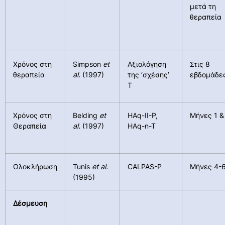
μετά τη
θεραπεία
Χρόνος στη
Simpson
et
Αξιολόγηση
Στις 8
θεραπεία
al.
(1997)
της ‘σχέσης’
εβδομάδε
T
Χρόνος στη
Belding
et
HAq-II-P,
Μήνες 1 &
Θεραπεία
al
.
(1997)
HAq-n-T
Ολοκλήρωση
Tunis
et al.
CALPAS-P
Μήνες 4-
(1995)
Δέσμευση