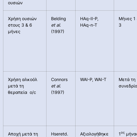
ουσιών
Χρήση ουσιών
Belding
HAq-II-P,
Μήνες 1
στους 3 & 6
et al.
HAq-n-T
3
μήνες
(1997)
Χρήση αλκοόλ
Connors
WAI-P, WAI-T
Μετά τη 
μετά τη
et al.
συνεδρί
θεραπεία o/c
(1997)
ος
Αποχή μετά τη
Hseretd.
Αξιολογήθηκε
1
μήνα