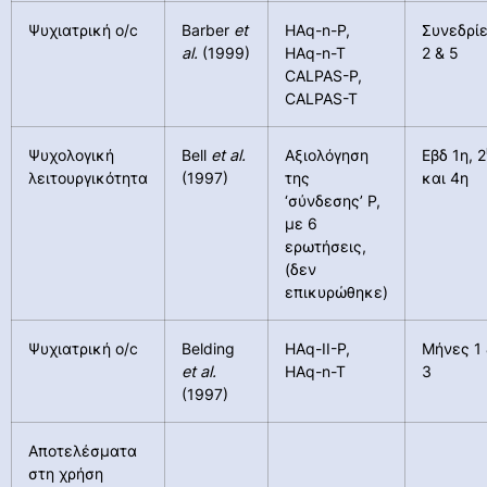
Ψυχιατρική o/c
Barber
et
HAq-n-P,
Συνεδρί
al.
(1999)
HAq-n-T
2 & 5
CALPAS-P,
CALPAS-T
Ψυχολογική
Bell
et
al
.
Αξιολόγηση
Εβδ 1η, 2
λειτουργικότητα
(1997)
της
και 4η
‘σύνδεσης’ P,
με 6
ερωτήσεις,
(δεν
επικυρώθηκε)
Ψυχιατρική o/c
Belding
HAq-II-P,
Μήνες 1
et al.
HAq-n-T
3
(1997)
Αποτελέσματα
στη χρήση