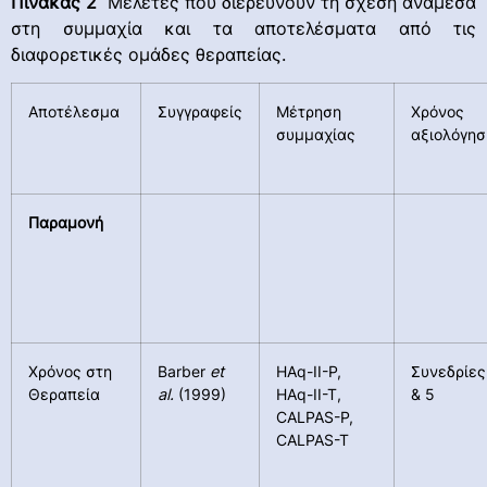
Πίνακας 2
Μελέτες που διερευνούν τη σχέση ανάμεσα
στη συμμαχία και τα αποτελέσματα από τις
διαφορετικές ομάδες θεραπείας.
Αποτέλεσμα
Συγγραφείς
Μέτρηση
Χρόνος
συμμαχίας
αξιολόγησ
Παραμονή
Χρόνος στη
Barber
et
HAq-II-P,
Συνεδρίες
Θεραπεία
al.
(1999)
HAq-II-T,
& 5
CALPAS-P,
CALPAS-T