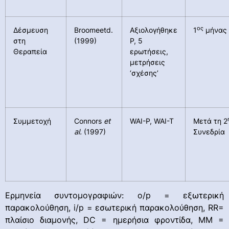
ος
Δέσμευση
Broomeetd.
Αξιολογήθηκε
1
μήνας
στη
(1999)
P, 5
Θεραπεία
ερωτήσεις,
μετρήσεις
‘σχέσης’
Συμμετοχή
Connors
et
WAI-P, WAI-T
Μετά τη 2
al.
(1997)
Συνεδρία
Ερμηνεία συντομογραφιών: o/p = εξωτερική
παρακολούθηση, i/p = εσωτερική παρακολούθηση, RR=
πλαίσιο διαμονής, DC = ημερήσια φροντίδα, MM =