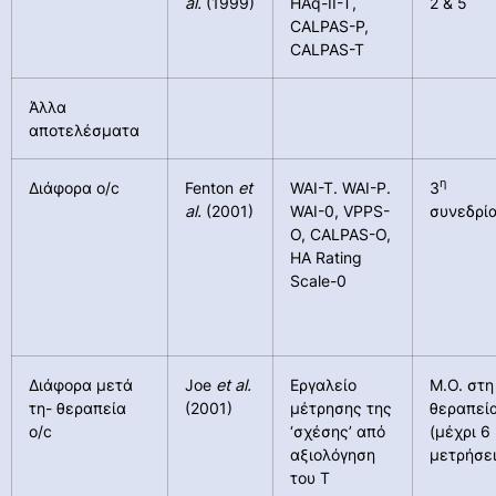
al.
(1999)
HAq-II-T,
2 & 5
CALPAS-P,
CALPAS-T
Άλλα
αποτελέσματα
η
Διάφορα o/c
Fenton
et
WAI-T. WAI-P.
3
al.
(2001)
WAI-0, VPPS-
συνεδρί
O, CALPAS-O,
HA Rating
Scale-0
Διάφορα μετά
Joe
et al.
Εργαλείο
Μ.Ο. στη
τη- θεραπεία
(2001)
μέτρησης της
θεραπεί
o/c
‘σχέσης’ από
(μέχρι 6
αξιολόγηση
μετρήσει
του T