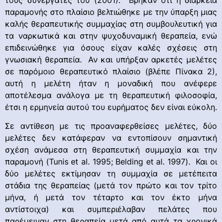
τους συνεργάτες του (2001). Βρήκαν ότι η διάρκεια
παραμονής στο πλαίσιο βελτιώθηκε με την ύπαρξη μιας
καλής θεραπευτικής συμμαχίας στη συμβουλευτική για
τα ναρκωτικά και στην ψυχοδυναμική θεραπεία, ενώ
επιδεινώθηκε για όσους είχαν καλές σχέσεις στη
γνωσιακή θεραπεία. Αν και υπήρξαν αρκετές μελέτες
σε παρόμοιο θεραπευτικό πλαίσιο (βλέπε Πίνακα 2),
αυτή η μελέτη ήταν η μοναδική που ανέφερε
αποτέλεσμα ανάλογα με τη θεραπευτική φιλοσοφία,
έτσι η ερμηνεία αυτού του ευρήματος δεν είναι εύκολη.
Σε αντίθεση με τις προαναφερθείσες μελέτες, δύο
μελέτες δεν κατάφεραν να εντοπίσουν σημαντική
σχέση ανάμεσα στη θεραπευτική συμμαχία και την
παραμονή (Tunis et al. 1995; Belding et al. 1997). Και οι
δύο μελέτες εκτίμησαν τη συμμαχία σε μετέπειτα
στάδια της θεραπείας (μετά τον πρώτο και τον τρίτο
μήνα, ή μετά τον τέταρτο και τον έκτο μήνα
αντίστοιχα) και συμπεριέλαβαν πελάτες που
παρέμειναν στη θεραπεία μετά από αυτά τα χρονικά