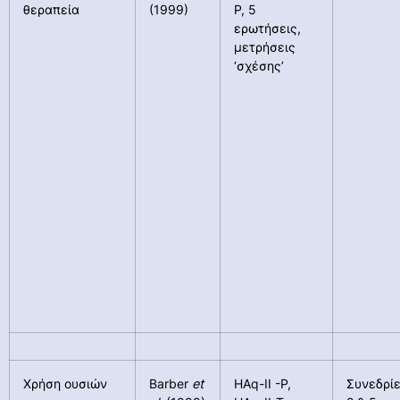
θεραπεία
(1999)
P, 5
ερωτήσεις,
μετρήσεις
‘σχέσης’
Χρήση ουσιών
Barber
et
HAq-II -P,
Συνεδρί