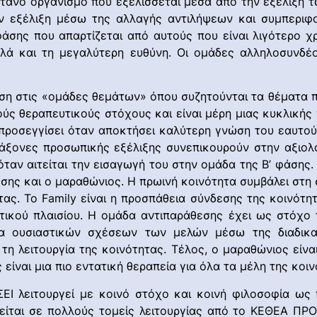
ντανό οργανισμό που εξελίσσεται μέσα από την εξέλιξη τ
ην εξέλιξη μέσω της αλλαγής αντιλήψεων και συμπεριφ
φάσης που απαρτίζεται από αυτούς που είναι λιγότερο χ
λλά και τη μεγαλύτερη ευθύνη. Οι ομάδες αλληλοσυνδέο
άση στις «ομάδες θεμάτων» όπου συζητούνται τα θέματα 
ούς θεραπευτικούς στόχους και είναι μέρη μιας κυκλικής
απροσεγγίσει όταν αποκτήσει καλύτερη γνώση του εαυτού
 άξονες προσωπικής εξέλιξης συνεπικουρούν στην αξιολ
όταν αιτείται την εισαγωγή του στην ομάδα της Β’ φάσης.
θεσης και ο μαραθώνιος. Η πρωινή κοινότητα συμβάλει στ
ας. Το Family είναι η προσπάθεια σύνδεσης της κοινότητ
ικού πλαισίου. Η ομάδα αντιπαράθεσης έχει ως στόχο 
ία ουσιαστικών σχέσεων των μελών μέσω της διαδικ
η λειτουργία της κοινότητας. Τέλος, ο μαραθώνιος είν
είναι μια πιο εντατική θεραπεία για όλα τα μέλη της κοιν
Ι λειτουργεί με κοινό στόχο και κοινή φιλοσοφία ως
είται σε πολλούς τομείς λειτουργίας από το ΚΕΘΕΑ Π