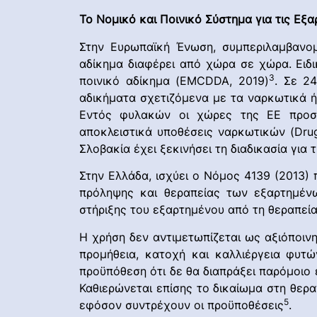
Το Νομικό και Ποινικό Σύστημα για τις Εξα
Στην Ευρωπαϊκή Ένωση, συμπεριλαμβανομ
αδίκημα διαφέρει από χώρα σε χώρα. Ειδι
3
ποινικό αδίκημα (EMCDDA, 2019)
. Σε 2
αδικήματα σχετιζόμενα με τα ναρκωτικά ή
Εντός φυλακών οι χώρες της ΕΕ προσφέ
αποκλειστικά υποθέσεις ναρκωτικών (Drug 
Σλοβακία έχει ξεκινήσει τη διαδικασία για 
Στην Ελλάδα, ισχύει ο Νόμος 4139 (2013)
πρόληψης και θεραπείας των εξαρτημέν
στήριξης του εξαρτημένου από τη θεραπεία
Η χρήση δεν αντιμετωπίζεται ως αξιόποινη
προμήθεια, κατοχή και καλλιέργεια φυτ
προϋπόθεση ότι δε θα διαπράξει παρόμοιο 
Καθιερώνεται επίσης το δικαίωμα στη θερ
5
εφόσον συντρέχουν οι προϋποθέσεις
.