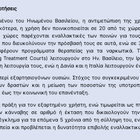
ρτήσεις
ένου του Ηνωμένου Βασιλείου, η αντιμετώπιση της χ
κότερα, η χρήση δεν ποινικοποιείται σε 20 από τις χώρ
4 χώρες παρέχονται εναλλακτικές των ποινών για του
 που διευκολύνουν την πρόσβασή τους σε αυτά, ενώ σε 
ρουν προγράμματα θεραπείας για τα ναρκωτικά. Τέλ
Treatment Courts) λειτουργούν στο Ην. Βασίλειο, την Ιρλ
τη λειτουργία τους, ενώ η Δανία και η Ιταλία λειτουργούν 
 περί εξαρτησιογόνων ουσιών. Στόχος του συγκεκριμένου
ων δραστών και η μείωση των ποσοστών της υποτροπ
 έως την κοινωνική του επανένταξη.
 πράξη για τον εξαρτημένο χρήστη, ενώ τιμωρείται ως π
ών κάνναβης σε αριθμό ή έκταση που δικαιολογούν την
έγκλημα για τα επόμενα 5 χρόνια από τη σύλληψη του, ε
απεία και προβλέπεται η δυνατότητα επιβολής εναλλακτι