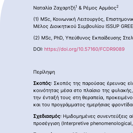
1
2
Ναταλία Ζαχαρτζή
& Ρέμος Αρμάος
(1) MSc, Κοινωνική Λειτουργός, Επιστημο
Μέλος Διοικητικού Συμβουλίου ISSUP GREEC
(2) MSc, PhD, Υπεύθυνος Εκπαίδευσης Στε
DOI:
https://doi.org/10.57160/FCDR9089
Περίληψη
Σκοπός
: Σκοπός της παρούσας έρευνας εί
κοινότητας μέσα στο πλαίσιο της φυλακής,
την ένταξή τους στη θεραπεία, προκειμένο
και του προγράμματος ημερήσιας φροντίδας
Σχεδιασμός
: Ημιδομημένες συνεντεύξεις 
προσέγγιση (Interpretive phenomenological, 