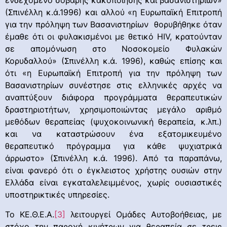
ενδεχόμενο σοβαρής κακοποίησης και βασανιστηρίων»
(Σπινέλλη κ.ά.1996) και αλλού «η Ευρωπαϊκή Επιτροπή
για την πρόληψη των Βασανιστηρίων θορυβήθηκε όταν
έμαθε ότι οι φυλακισμένοι με θετικό HIV, κρατούνταν
σε απομόνωση στο Νοσοκομείο Φυλακών
Κορυδαλλού» (Σπινέλλη κ.ά. 1996), καθώς επίσης και
ότι «η Ευρωπαϊκή Επιτροπή για την πρόληψη των
Βασανιστηρίων συνέστησε στις ελληνικές αρχές να
αναπτύξουν διάφορα προγράμματα θεραπευτικών
δραστηριοτήτων, χρησιμοποιώντας μεγάλο αριθμό
μεθόδων θεραπείας (ψυχοκοινωνική θεραπεία, κ.λπ.)
και να καταστρώσουν ένα εξατομικευμένο
θεραπευτικό πρόγραμμα για κάθε ψυχιατρικά
άρρωστο» (Σπινέλλη κ.ά. 1996). Από τα παραπάνω,
είναι φανερό ότι ο έγκλειστος χρήστης ουσιών στην
Ελλάδα είναι εγκαταλελειμμένος, χωρίς ουσιαστικές
υποστηρικτικές υπηρεσίες.
Το ΚΕ.Θ.Ε.Α.
[3]
λειτουργεί Ομάδες Αυτοβοήθειας, με
στόχο την παροχή κινήτρων για θεραπεία σε τρεις