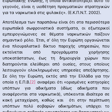
Ευρωπαϊκής Ένωσης, η οποία αντικατοπτρίζει αυτό το
γεγονός, είναι η υιοθέτηση πραγματικών στρατηγικών
για τα ναρκωτικά στις φυλακές». (Ε.Κ.Π.Ν.Τ. 2002).
Αποτέλεσμα των παραπάνω είναι ότι στα περισσότερα
ευρωπαϊκά σωφρονιστικά συστήματα, οι εξωτερικοί
εμπειρογνώμονες σε θέματα ναρκωτικών παίζουν
σημαντικό ρόλο. Έτσι, σ’ όλη την Ευρώπη οργανώνεται
ένα πλουραλιστικό δίκτυο παροχής υπηρεσιών, που
εκτείνεται από προγράμματα χορήγησης
υποκατάστατων, έως τη δημιουργία χώρων που
διατηρούνται ελεύθεροι από ουσίες, στους οποίους
λειτουργούν ολοκληρωμένες υπηρεσίες απεξάρτησης.
Σε όλη την Ευρώπη, εκτός από την Ελλάδα για την
οποία η Ε.Π.Β.
[2]
αναφέρει ότι «ορισμένες κατηγορίες
υπόπτων για αδικήματα (ιδίως αδικήματα που
αναφέρονται στα ναρκωτικά), υπόκεινται ιδιαίτερα σε
κακή μεταχείριση, καθώς και ότι στην περίπτωση
υπόπτων πολύ σοβαρών αδικημάτων, υπάρχει το