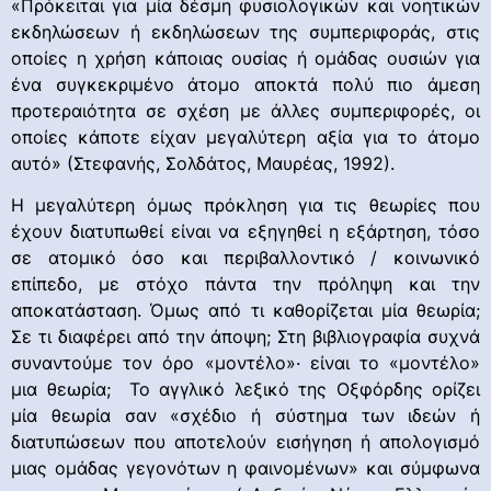
«Πρόκειται για μία δέσμη φυσιολογικών και νοητικών
εκδηλώσεων ή εκδηλώσεων της συμπεριφοράς, στις
οποίες η χρήση κάποιας ουσίας ή ομάδας ουσιών για
ένα συγκεκριμένο άτομο αποκτά πολύ πιο άμεση
προτεραιότητα σε σχέση με άλλες συμπεριφορές, οι
οποίες κάποτε είχαν μεγαλύτερη αξία για το άτομο
αυτό» (Στεφανής, Σολδάτος, Μαυρέας, 1992).
Η μεγαλύτερη όμως πρόκληση για τις θεωρίες που
έχουν διατυπωθεί είναι να εξηγηθεί η εξάρτηση, τόσο
σε ατομικό όσο και περιβαλλοντικό / κοινωνικό
επίπεδο, με στόχο πάντα την πρόληψη και την
αποκατάσταση. Όμως από τι καθορίζεται μία θεωρία;
Σε τι διαφέρει από την άποψη; Στη βιβλιογραφία συχνά
συναντούμε τον όρο «μοντέλο»· είναι το «μοντέλο»
μια θεωρία; Το αγγλικό λεξικό της Οξφόρδης ορίζει
μία θεωρία σαν «σχέδιο ή σύστημα των ιδεών ή
διατυπώσεων που αποτελούν εισήγηση ή απολογισμό
μιας ομάδας γεγονότων η φαινομένων» και σύμφωνα