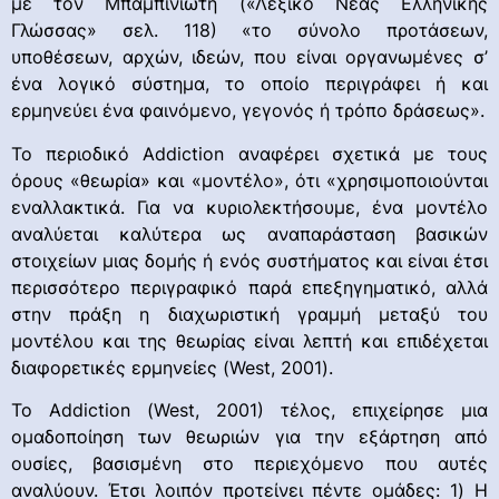
με τον Μπαμπινιώτη («Λεξικό Νέας Ελληνικής
Γλώσσας» σελ. 118) «το σύνολο προτάσεων,
υποθέσεων, αρχών, ιδεών, που είναι οργανωμένες σ’
ένα λογικό σύστημα, το οποίο περιγράφει ή και
ερμηνεύει ένα φαινόμενο, γεγονός ή τρόπο δράσεως».
Το περιοδικό Addiction αναφέρει σχετικά με τους
όρους «θεωρία» και «μοντέλο», ότι «χρησιμοποιούνται
εναλλακτικά. Για να κυριολεκτήσουμε, ένα μοντέλο
αναλύεται καλύτερα ως αναπαράσταση βασικών
στοιχείων μιας δομής ή ενός συστήματος και είναι έτσι
περισσότερο περιγραφικό παρά επεξηγηματικό, αλλά
στην πράξη η διαχωριστική γραμμή μεταξύ του
μοντέλου και της θεωρίας είναι λεπτή και επιδέχεται
διαφορετικές ερμηνείες (West, 2001).
Το Addiction (West, 2001) τέλος, επιχείρησε μια
ομαδοποίηση των θεωριών για την εξάρτηση από
ουσίες, βασισμένη στο περιεχόμενο που αυτές
αναλύουν. Έτσι λοιπόν προτείνει πέντε ομάδες: 1) Η