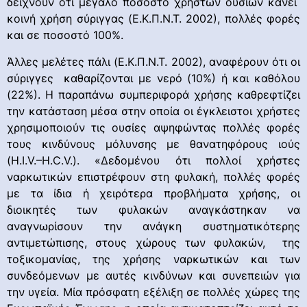
δείχνουν ότι μεγάλο ποσοστό χρηστών ουσιών κάνει
κοινή χρήση σύριγγας (Ε.Κ.Π.Ν.Τ. 2002), πολλές φορές
και σε ποσοστό 100%.
Άλλες μελέτες πάλι (Ε.Κ.Π.Ν.Τ. 2002), αναφέρουν ότι οι
σύριγγες καθαρίζονται με νερό (10%) ή και καθόλου
(22%). Η παραπάνω συμπεριφορά χρήσης καθρεφτίζει
την κατάσταση μέσα στην οποία οι έγκλειστοι χρήστες
χρησιμοποιούν τις ουσίες αψηφώντας πολλές φορές
τους κινδύνους μόλυνσης με θανατηφόρους ιούς
(H.I.V.–H.C.V.). «Δεδομένου ότι πολλοί χρήστες
ναρκωτικών επιστρέφουν στη φυλακή, πολλές φορές
με τα ίδια ή χειρότερα προβλήματα χρήσης, οι
διοικητές των φυλακών αναγκάστηκαν να
αναγνωρίσουν την ανάγκη συστηματικότερης
αντιμετώπισης, στους χώρους των φυλακών, της
τοξικομανίας, της χρήσης ναρκωτικών και των
συνδεόμενων με αυτές κινδύνων και συνεπειών για
την υγεία. Μία πρόσφατη εξέλιξη σε πολλές χώρες της