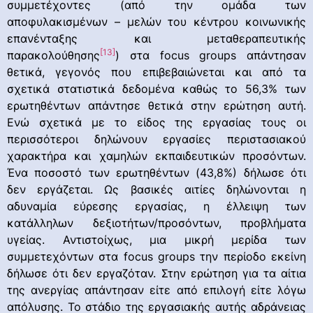
συμμετέχοντες (από την ομάδα των
αποφυλακισμένων – μελών του κέντρου κοινωνικής
επανένταξης και μεταθεραπευτικής
[13]
παρακολούθησης
) στα focus groups απάντησαν
θετικά, γεγονός που επιβεβαιώνεται και από τα
σχετικά στατιστικά δεδομένα καθώς το 56,3% των
ερωτηθέντων απάντησε θετικά στην ερώτηση αυτή.
Ενώ σχετικά με το είδος της εργασίας τους οι
περισσότεροι δηλώνουν εργασίες περιστασιακού
χαρακτήρα και χαμηλών εκπαιδευτικών προσόντων.
Ένα ποσοστό των ερωτηθέντων (43,8%) δήλωσε ότι
δεν εργάζεται. Ως βασικές αιτίες δηλώνονται η
αδυναμία εύρεσης εργασίας, η έλλειψη των
κατάλληλων δεξιοτήτων/προσόντων, προβλήματα
υγείας. Αντιστοίχως, μια μικρή μερίδα των
συμμετεχόντων στα focus groups την περίοδο εκείνη
δήλωσε ότι δεν εργαζόταν. Στην ερώτηση για τα αίτια
της ανεργίας απάντησαν είτε από επιλογή είτε λόγω
απόλυσης. Το στάδιο της εργασιακής αυτής αδράνειας