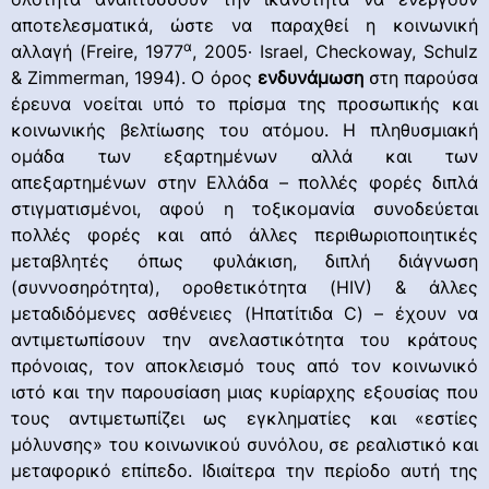
αποτελεσματικά, ώστε να παραχθεί η κοινωνική
α
αλλαγή (Freire, 1977
, 2005∙ Israel, Checkoway, Schulz
& Zimmerman, 1994). Ο όρος
ενδυνάμωση
στη παρούσα
έρευνα νοείται υπό το πρίσμα της προσωπικής και
κοινωνικής βελτίωσης του ατόμου. Η πληθυσμιακή
ομάδα των εξαρτημένων αλλά και των
απεξαρτημένων στην Ελλάδα – πολλές φορές διπλά
στιγματισμένοι, αφού η τοξικομανία συνοδεύεται
πολλές φορές και από άλλες περιθωριοποιητικές
μεταβλητές όπως φυλάκιση, διπλή διάγνωση
(συννοσηρότητα), οροθετικότητα (HIV) & άλλες
μεταδιδόμενες ασθένειες (Ηπατίτιδα C) – έχουν να
αντιμετωπίσουν την ανελαστικότητα του κράτους
πρόνοιας, τον αποκλεισμό τους από τον κοινωνικό
ιστό και την παρουσίαση μιας κυρίαρχης εξουσίας που
τους αντιμετωπίζει ως εγκληματίες και «εστίες
μόλυνσης» του κοινωνικού συνόλου, σε ρεαλιστικό και
μεταφορικό επίπεδο. Ιδιαίτερα την περίοδο αυτή της