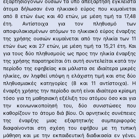
εξαρτησιογόνων ουσιών τα υπό απεξάρτηση έγκλειστα
άτομα δήλωσαν ένα ηλικιακό εύρος που κυμαίνεται
από 8 ετών έως και 40 ετών, με μέση τιμή τα 17,48
έτη. Αντίστοιχα για τον πληθυσμό των
αποφυλακισμένων ατόμων το ηλικιακό εύρος έναρξης
της χρήσης ουσιών κυμαίνεται από την ηλικία των 11
ετών έως και 27 ετών, με μέση τιμή τα 15,21 έτη. Και
για τους δύο πληθυσμούς ως προς την ηλικία έναρξης
της χρήσης παρατηρείται ότι αυτή συντελείται κατά την
περίοδο της εφηβείας και μάλιστα σε ιδιαίτερα μικρές
ηλικίες, αν ληφθεί υπόψη η ελάχιστη τιμή και στις δύο
πληθυσμιακές κατηγορίες (8 και 11 αντίστοιχα). Η
έναρξη χρήσης την περίοδο αυτή είναι ιδιαίτερα κρίσιμη
τόσο για τη μαθησιακή εξέλιξη του ατόμου όσο και για
την κοινωνικοποίησή του, δύο συνιστώσες που
καθορίζουν το άτομο διά βίου. Οι αρνητικές συνέπειες
της έναρξης μιας εξαρτητικής συμπεριφοράς
διαφαίνονται στη σχέση του εφήβου με τη τυπική
μάθηση και με την εκπαιδευτική διαδικασία εν γένει.