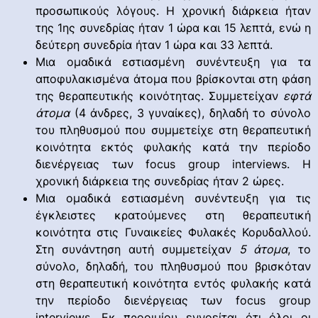
προσωπικούς λόγους. Η χρονική διάρκεια ήταν
της 1ης συνεδρίας ήταν 1 ώρα και 15 λεπτά, ενώ η
δεύτερη συνεδρία ήταν 1 ώρα και 33 λεπτά.
Μια ομαδικά εστιασμένη συνέντευξη για τα
αποφυλακισμένα άτομα που βρίσκονται στη φάση
της θεραπευτικής κοινότητας. Συμμετείχαν
εφτά
άτομα
(4 άνδρες, 3 γυναίκες), δηλαδή το σύνολο
του πληθυσμού που συμμετείχε στη θεραπευτική
κοινότητα εκτός φυλακής κατά την περίοδο
διενέργειας των focus group interviews. Η
χρονική διάρκεια της συνεδρίας ήταν 2 ώρες.
Μια ομαδικά εστιασμένη συνέντευξη για τις
έγκλειστες κρατούμενες στη θεραπευτική
κοινότητα στις Γυναικείες Φυλακές Κορυδαλλού.
Στη συνάντηση αυτή συμμετείχαν
5 άτομα
, το
σύνολο, δηλαδή, του πληθυσμού που βρισκόταν
στη θεραπευτική κοινότητα εντός φυλακής κατά
την περίοδο διενέργειας των focus group
interviews. Εκ προοιμίου εννοείται ότι όλοι οι