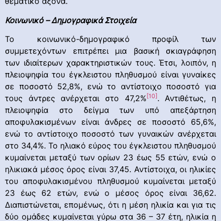
θεματικό άξονα.
Κοινωνικό – Δημογραφικά Στοιχεία
Το κοινωνικό-δημογραφικό προφίλ των
συμμετεχόντων επιτρέπει μια βασική σκιαγράφηση
των ιδιαίτερων χαρακτηριστικών τους. Έτσι, λοιπόν, η
πλειοψηφία του έγκλειστου πληθυσμού είναι γυναίκες
σε ποσοστό 52,8%, ενώ το αντίστοιχο ποσοστό για
[10]
τους άντρες ανέρχεται στο 47,2%
. Αντιθέτως, η
πλειοψηφία στο δείγμα των υπό απεξάρτηση
αποφυλακισμένων είναι άνδρες σε ποσοστό 65,6%,
ενώ το αντίστοιχο ποσοστό των γυναικών ανέρχεται
στο 34,4%. Το ηλιακό εύρος του έγκλειστου πληθυσμού
κυμαίνεται μεταξύ των ορίων 23 έως 55 ετών, ενώ ο
ηλικιακά μέσος όρος είναι 37,45. Αντίστοιχα, οι ηλικίες
του αποφυλακισμένου πληθυσμού κυμαίνεται μεταξύ
23 έως 62 ετών, ενώ ο μέσος όρος είναι 36,62.
Διαπιστώνεται, επομένως, ότι η μέση ηλικία και για τις
δύο ομάδες κυμαίνεται γύρω στα 36 – 37 έτη, ηλικία η