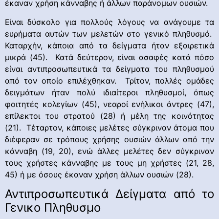
έκαναν χρήση κάνναβης ή άλλων παράνομων ουσιών.
Είναι δύσκολο για πολλούς λόγους να ανάγουμε τα
ευρήματα αυτών των μελετών στο γενικό πληθυσμό.
Καταρχήν, κάποια από τα δείγματα ήταν εξαιρετικά
μικρά (45). Κατά δεύτερον, είναι ασαφές κατά πόσο
είναι αντιπροσωπευτικά τα δείγματα του πληθυσμού
από τον οποίο επιλέχθηκαν. Τρίτον, πολλές ομάδες
δειγμάτων ήταν πολύ ιδιαίτεροι πληθυσμοί, όπως
φοιτητές κολεγίων (45), νεαροί ενήλικοι άντρες (47),
επίλεκτοι του στρατού (28) ή μέλη της κοινότητας
(21). Τέταρτον, κάποιες μελέτες σύγκριναν άτομα που
διέφεραν σε τρόπους χρήσης ουσιών άλλων από την
κάνναβη (19, 20), ενώ άλλες μελέτες δεν σύγκριναν
τους χρήστες κάνναβης με τους μη χρήστες (21, 28,
45) ή με όσους έκαναν χρήση άλλων ουσιών (28).
Αντιπροσωπευτικά Δείγματα από το
Γενικο Πληθυσμο