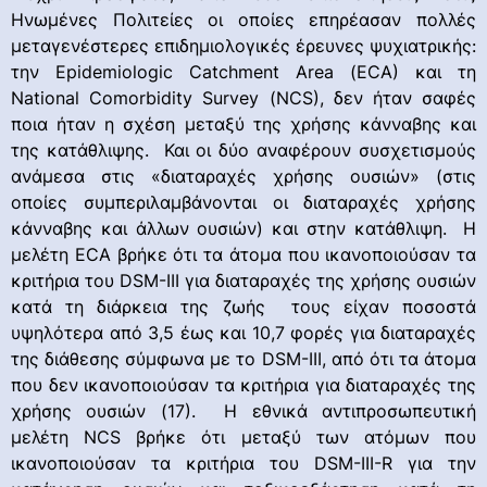
Ηνωμένες Πολιτείες οι οποίες επηρέασαν πολλές
μεταγενέστερες επιδημιολογικές έρευνες ψυχιατρικής:
την Epidemiologic Catchment Area (ECA) και τη
National Comorbidity Survey (NCS), δεν ήταν σαφές
ποια ήταν η σχέση μεταξύ της χρήσης κάνναβης και
της κατάθλιψης. Και οι δύο αναφέρουν συσχετισμούς
ανάμεσα στις «διαταραχές χρήσης ουσιών» (στις
οποίες συμπεριλαμβάνονται οι διαταραχές χρήσης
κάνναβης και άλλων ουσιών) και στην κατάθλιψη. Η
μελέτη ECA βρήκε ότι τα άτομα που ικανοποιούσαν τα
κριτήρια του DSM-III για διαταραχές της χρήσης ουσιών
κατά τη διάρκεια της ζωής τους είχαν ποσοστά
υψηλότερα από 3,5 έως και 10,7 φορές για διαταραχές
της διάθεσης σύμφωνα με το DSM-III, από ότι τα άτομα
που δεν ικανοποιούσαν τα κριτήρια για διαταραχές της
χρήσης ουσιών (17). Η εθνικά αντιπροσωπευτική
μελέτη NCS βρήκε ότι μεταξύ των ατόμων που
ικανοποιούσαν τα κριτήρια του DSM-III-R για την