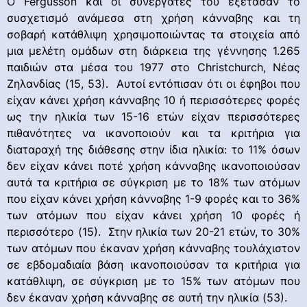
Ο Fergusson και οι συνεργάτες του εξέτασαν το
συσχετισμό ανάμεσα στη χρήση κάνναβης και τη
σοβαρή κατάθλιψη χρησιμοποιώντας τα στοιχεία από
μια μελέτη ομάδων στη διάρκεια της γέννησης 1.265
παιδιών στα μέσα του 1977 στο Christchurch, Νέας
Ζηλανδίας (15, 53). Αυτοί εντόπισαν ότι οι έφηβοι που
είχαν κάνει χρήση κάνναβης 10 ή περισσότερες φορές
ως την ηλικία των 15-16 ετών είχαν περισσότερες
πιθανότητες να ικανοποιούν και τα κριτήρια για
διαταραχή της διάθεσης στην ίδια ηλικία: το 11% όσων
δεν είχαν κάνει ποτέ χρήση κάνναβης ικανοποιούσαν
αυτά τα κριτήρια σε σύγκριση με το 18% των ατόμων
που είχαν κάνει χρήση κάνναβης 1-9 φορές και το 36%
των ατόμων που είχαν κάνει χρήση 10 φορές ή
περισσότερο (15). Στην ηλικία των 20-21 ετών, το 30%
των ατόμων που έκαναν χρήση κάνναβης τουλάχιστον
σε εβδομαδιαία βάση ικανοποιούσαν τα κριτήρια για
κατάθλιψη, σε σύγκριση με το 15% των ατόμων που
δεν έκαναν χρήση κάνναβης σε αυτή την ηλικία (53).