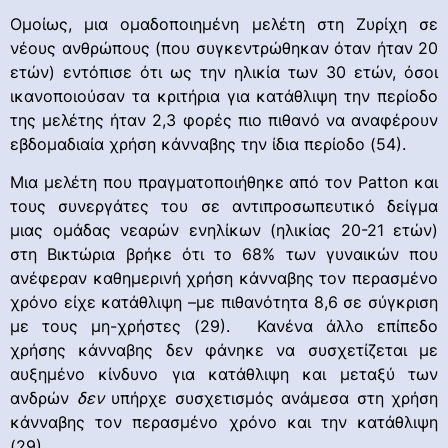
Ομοίως, μια ομαδοποιημένη μελέτη στη Ζυρίχη σε
νέους ανθρώπους (που συγκεντρώθηκαν όταν ήταν 20
ετών) εντόπισε ότι ως την ηλικία των 30 ετών, όσοι
ικανοποιούσαν τα κριτήρια για κατάθλιψη την περίοδο
της μελέτης ήταν 2,3 φορές πιο πιθανό να αναφέρουν
εβδομαδιαία χρήση κάνναβης την ίδια περίοδο (54).
Μια μελέτη που πραγματοποιήθηκε από τον Patton και
τους συνεργάτες του σε αντιπροσωπευτικό δείγμα
μιας ομάδας νεαρών ενηλίκων (ηλικίας 20-21 ετών)
στη Βικτώρια βρήκε ότι το 68% των γυναικών που
ανέφεραν καθημερινή χρήση κάνναβης τον περασμένο
χρόνο είχε κατάθλιψη –με πιθανότητα 8,6 σε σύγκριση
με τους μη-χρήστες (29). Κανένα άλλο επίπεδο
χρήσης κάνναβης δεν φάνηκε να συσχετίζεται με
αυξημένο κίνδυνο για κατάθλιψη και μεταξύ των
ανδρών
δεν
υπήρχε συσχετισμός ανάμεσα στη χρήση
κάνναβης τον περασμένο χρόνο και την κατάθλιψη
(29).