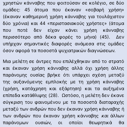
χρηστών κάνναβης που φοιτούσαν σε κολέγιο, σε δύο
ομάδες: 45 άτομα που έκαναν «σοβαρή χρήση»
(έκαναν καθημερινή χρήση κάνναβης για τουλάχιστον
δύο χρόνια) και 44 «περιστασιακούς χρήστες» (άτομα
που ποτέ δεν είχαν κάνει χρήση κάνναβης
περισσότερο από δέκα φορές το μήνα) (45). Δεν
υπήρχαν σημαντικές διαφορές ανάμεσα στις ομάδες
όσον αφορά τα ποσοστά ψυχιατρικών διαγνώσεων.
Μια μελέτη σε άντρες που επιλέχθηκαν από το στρατό
και έκαναν χρήση κάνναβης αλλά όχι χρήση άλλης
παράνομης ουσίας βρήκε ότι υπάρχει σχέση μεταξύ
της αυξανόμενης εμπλοκής με τη χρήση κάνναβης
(χρήση, κατάχρηση και εξάρτηση) και τα αυξημένα
επίπεδα κατάθλιψης (28). Ωστόσο, η μελέτη δεν έκανε
σύγκριση του φαινομένου με τα ποσοστά διαταραχής
μεταξύ των ανδρών που δεν έκαναν χρήση κάνναβης ή
των ανδρών που έκαναν χρήση κάνναβης
και
άλλων
παράνομων ουσιών, οι οποίοι θεωρητικά θα