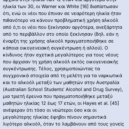
ηλικία των 30, οι Warner και White [16] διαπίστωσαν
ότι, ενώ οι νέοι που έπιναν σε νεαρότερη ηλικία ήταν
πιθανότερο να κάνουν προβληματική χρήση αλκοόλ
από ό,τι οι νέοι που ξεκίνησαν αργότερα, ανεξάρτητα
από το περιβάλλον στο οποίο ξεκίνησαν (δηλ. εάν η
έναρξη της χρήσης αλκοόλ πραγματοποιήθηκε σε
κάποια οικογενειακή συγκέντρωση ή αλλού). Ο
κίνδυνος ήταν σχετικά μεγαλύτερος για τους νέους
που άρχισαν τη χρήση αλκοόλ εκτός οικογενειακής
συγκέντρωσης. Τέλος, χρησιμοποιώντας τα
συγχρονικά στοιχεία από τη μελέτη για τα ναρκωτικά
και το αλκοόλ μεταξύ των μαθητών στην Αυστραλία
(Australian School Students’ Alcohol and Drug Survey),
μια τριετή έρευνα που πραγματοποιήθηκε μεταξύ
μαθητών ηλικίας 12 έως 17 ετών, οι Hayes et al. [45]
ανέφεραν ότι τόσο οι νεώτεροι όσο και οι
μεγαλύτερης ηλικίας έφηβοι πίνουν σημαντικά
λιγότερο αλκοόλ, όταν το λαμβάνουν από τους γονείς