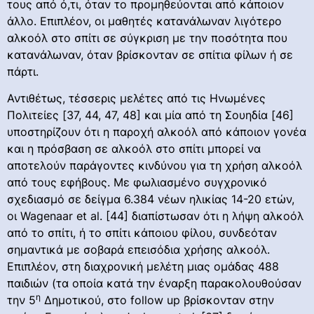
τους από ό,τι, όταν το προμηθεύονται από κάποιον
άλλο. Επιπλέον, οι μαθητές κατανάλωναν λιγότερο
αλκοόλ στο σπίτι σε σύγκριση με την ποσότητα που
κατανάλωναν, όταν βρίσκονταν σε σπίτια φίλων ή σε
πάρτι.
Αντιθέτως, τέσσερις μελέτες από τις Ηνωμένες
Πολιτείες [37, 44, 47, 48] και μία από τη Σουηδία [46]
υποστηρίζουν ότι η παροχή αλκοόλ από κάποιον γονέα
και η πρόσβαση σε αλκοόλ στο σπίτι μπορεί να
αποτελούν παράγοντες κινδύνου για τη χρήση αλκοόλ
από τους εφήβους. Με φωλιασμένο συγχρονικό
σχεδιασμό σε δείγμα 6.384 νέων ηλικίας 14-20 ετών,
οι Wagenaar et al. [44] διαπίστωσαν ότι η λήψη αλκοόλ
από το σπίτι, ή το σπίτι κάποιου φίλου, συνδεόταν
σημαντικά με σοβαρά επεισόδια χρήσης αλκοόλ.
Επιπλέον, στη διαχρονική μελέτη μιας ομάδας 488
παιδιών (τα οποία κατά την έναρξη παρακολουθούσαν
η
την 5
Δημοτικού, στο follow up βρίσκονταν στην