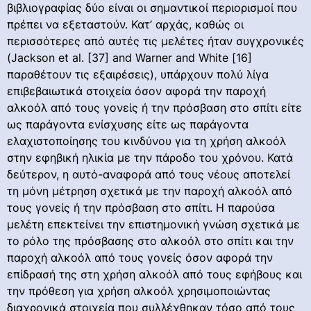
βιβλιογραφίας δύο είναι οι σημαντικοί περιορισμοί που
πρέπει να εξεταστούν. Κατ’ αρχάς, καθώς οι
περισσότερες από αυτές τις μελέτες ήταν συγχρονικές
(Jackson et al. [37] and Warner and White [16]
παραθέτουν τις εξαιρέσεις), υπάρχουν πολύ λίγα
επιβεβαιωτικά στοιχεία όσον αφορά την παροχή
αλκοόλ από τους γονείς ή την πρόσβαση στο σπίτι είτε
ως παράγοντα ενίσχυσης είτε ως παράγοντα
ελαχιστοποίησης του κινδύνου για τη χρήση αλκοόλ
στην εφηβική ηλικία με την πάροδο του χρόνου. Κατά
δεύτερον, η αυτό-αναφορά από τους νέους αποτελεί
τη μόνη μέτρηση σχετικά με την παροχή αλκοόλ από
τους γονείς ή την πρόσβαση στο σπίτι. Η παρούσα
μελέτη επεκτείνει την επιστημονική γνώση σχετικά με
το ρόλο της πρόσβασης στο αλκοόλ στο σπίτι και την
παροχή αλκοόλ από τους γονείς όσον αφορά την
επίδρασή της στη χρήση αλκοόλ από τους εφήβους και
την πρόθεση για χρήση αλκοόλ χρησιμοποιώντας
διαχρονικά στοιχεία που συλλέχθηκαν τόσο από τους