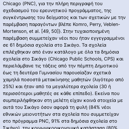
Chicago (PNC), για την πλήρη περιγραφή του
σχεδιασμού του ερευνητικού προγράμματος, της
συγκέντρωσης του δείγματος και των σχετικών με την
παρέμβαση παραγόντων βλέπε Komro, Perry, Veblen-
Mortenson, et al. [49, 50]}. Στην τυχαιοποιημένη
παρέμβαση συμμετείχαν νέοι που ήταν εγγεγραμμένοι
σε 61 δημόσια σχολεία στο Σικάγο. Τα σχολεία
επιλέχθηκαν από έναν κατάλογο με όλα τα δημόσια
σχολεία στο Σικάγο (Chicago Public Schools, CPS) και
περιελάμβανε τις τάξεις από την πέμπτη Δημοτικού
έως τη δευτέρα Γυμνασίου παρουσίαζαν σχετικά
χαμηλά ποσοστά μετακίνησης μαθητών (λιγότερο από
25%) και ήταν από τα μεγαλύτερα σχολεία (30 ή
περισσότεροι μαθητές σε κάθε επίπεδο). Εκείνα που
συμπεριλήφθηκαν στη μελέτη είχαν κοινά στοιχεία με
αυτά του Σικάγο όσον αφορά τη φυλή (84% νέοι
εθνικών μειονοτήτων στα σχολεία που συμμετείχαν
στο πρόγραμμα PNC, 91% στα δημόσια σχολεία στο
Σικάγο), την κοινωνικοοικονομική κατάσταση (80%