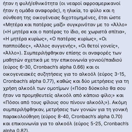
ήταν η φυλή/εθνικότητα (οι νεαροί αφροαμερικανοί
ήταν η ομάδα αναφοράς), η ηλικία, το φύλο και η
σύνθεση της οικογένειας διχοτομημένες, έτσι ώστε
«Μητέρα και πατέρας μαζί» συγκρινόταν με το «Άλλο»
(«Η μητέρα και ο πατέρας το ίδιο, σε χωριστά σπίτια»,
«Η μητέρα κυρίως», «Ο πατέρας κυρίως», «Οι
παππούδες», «Άλλος συγγενής», «Οι θετοί γονείς»,
«Άλλο»). Συμπεριλήφθηκαν επίσης οι αναφορές των
μαθητών σχετικά με την επικοινωνία γονιού/παιδιού
(εύρος 6-30, Cronbach’s alpha 0.66) και οι
οικογενειακές συζητήσεις για το αλκοόλ (εύρος 3-15,
Cronbach’s alpha 0.77), καθώς και δύο μετρήσεις για τη
χρήση αλκοόλ των ομοτίμων («Πόσο δύσκολο θα σου
ήταν να προμηθευτείς αλκοόλ από κάποιο φίλο;» και
«Πόσοι από τους φίλους σου πίνουν αλκοόλ;»). Ακόμη
συμπεριλήφθηκαν, μετρήσεις των γονιών για τη γονική
παρακολούθηση (εύρος 8-40, Cronbach’s alpha 0.70)
και επικοινωνία για το αλκοόλ (εύρος 5-25, Cronbach’s
alpha 0.87).