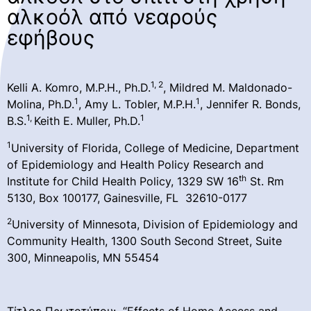
αλκοόλ από νεαρούς
εφήβους
1, 2
Kelli A. Komro, M.P.H., Ph.D.
, Mildred M. Maldonado-
1
1
Molina, Ph.D.
, Amy L. Tobler, M.P.H.
, Jennifer R. Bonds,
1,
1
B.S.
Keith E. Muller, Ph.D.
1
University of Florida, College of Medicine, Department
of Epidemiology and Health Policy Research and
th
Institute for Child Health Policy, 1329 SW 16
St. Rm
5130, Box 100177, Gainesville, FL 32610-0177
2
University of Minnesota, Division of Epidemiology and
Community Health, 1300 South Second Street, Suite
300, Minneapolis, MN 55454
Τίτλος Πρωτοτύπου: “Effects of Home Access and