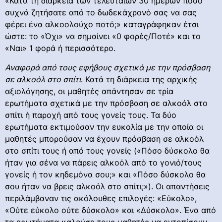
«Κατά τη διάρκεια των τελευταίων 30 ημερών πόσο
συχνά ζητήσατε από το δωδεκάχρονό σας να σας
φέρει ένα αλκοολούχο ποτό;» καταγράφηκαν έτσι
ώστε: το «Όχι» να σημαίνει «0 φορές/Ποτέ» και το
«Ναι» 1 φορά ή περισσότερο.
Αναφορά από τους εφήβους σχετικά με την πρόσβαση
σε αλκοόλ στο σπίτι
. Κατά τη διάρκεια της αρχικής
αξιολόγησης, οι μαθητές απάντησαν σε τρία
ερωτήματα σχετικά με την πρόσβαση σε αλκοόλ στο
σπίτι ή παροχή από τους γονείς τους. Τα δύο
ερωτήματα εκτιμούσαν την ευκολία με την οποία οι
μαθητές μπορούσαν να έχουν πρόσβαση σε αλκοόλ
στο σπίτι τους ή από τους γονείς («Πόσο δύσκολο θα
ήταν για σένα να πάρεις αλκοόλ από το γονιό/τους
γονείς ή τον κηδεμόνα σου;» και «Πόσο δύσκολο θα
σου ήταν να βρεις αλκοόλ στο σπίτι;»). Οι απαντήσεις
περιλάμβαναν τις ακόλουθες επιλογές: «Εύκολο»,
«Ούτε εύκολο ούτε δύσκολο» και «Δύσκολο». Ένα από
τα ερωτήματα καλούσε τους μαθητές να εντοπίσουν