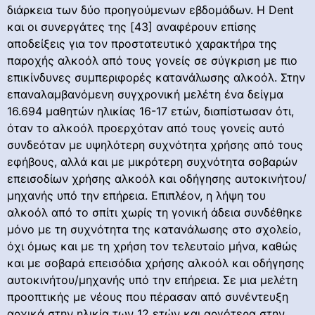
διάρκεια των δύο προηγούμενων εβδομάδων. Η Dent
και οι συνεργάτες της [43] αναφέρουν επίσης
αποδείξεις για τον προστατευτικό χαρακτήρα της
παροχής αλκοόλ από τους γονείς σε σύγκριση με πιο
επικίνδυνες συμπεριφορές κατανάλωσης αλκοόλ. Στην
επαναλαμβανόμενη συγχρονική μελέτη ένα δείγμα
16.694 μαθητών ηλικίας 16-17 ετών, διαπίστωσαν ότι,
όταν το αλκοόλ προερχόταν από τους γονείς αυτό
συνδεόταν με υψηλότερη συχνότητα χρήσης από τους
εφήβους, αλλά και με μικρότερη συχνότητα σοβαρών
επεισοδίων χρήσης αλκοόλ και οδήγησης αυτοκινήτου/
μηχανής υπό την επήρεια. Επιπλέον, η λήψη του
αλκοόλ από το σπίτι χωρίς τη γονική άδεια συνδέθηκε
μόνο με τη συχνότητα της κατανάλωσης στο σχολείο,
όχι όμως και με τη χρήση τον τελευταίο μήνα, καθώς
και με σοβαρά επεισόδια χρήσης αλκοόλ και οδήγησης
αυτοκινήτου/μηχανής υπό την επήρεια. Σε μια μελέτη
προοπτικής με νέους που πέρασαν από συνέντευξη
αρχικά στην ηλικία των 12 ετών και αργότερα στην