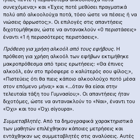
συνεχόμενα;» και «Έχεις ποτέ μεθύσει πραγματικά
πολύ από αλκοολούχα ποτά, τόσο ώστε να πέσεις ή να
νιώσεις άρρωστος;». Οι επιλογές στις απαντήσεις
διχοτομήθηκαν, ώστε να αντανακλούν «0 περιστάσεις»
έναντι «1 ή περισσότερες περιστάσεις».
Πρόθεση για χρήση αλκοόλ από τους εφήβους
. Η
πρόθεση για χρήση αλκοόλ των εφήβων εκτιμήθηκε
μακροπρόθεσμα από τρεις ερωτήσεις: «Θα έπινες
αλκοόλ, εάν στο πρόσφερε ο καλύτερός σου φίλος;»,
«Πιστεύεις ότι θα πιεις κάποιο αλκοολούχο ποτό μέσα
στον επόμενο μήνα;» και «…όταν θα είσαι στην
τελευταία τάξη του Γυμνασίου;». Οι απαντήσεις ήταν
διχοτόμες, ώστε να αντανακλούν το «Ναι», έναντι του
«Όχι» και του «Όχι σίγουρα».
Συμμεταβλητές
. Από τα δημογραφικά χαρακτηριστικά
των μαθητών επιλέχθηκαν κάποιες μετρήσεις και
εντάχθηκαν ως συμμεταβλητές στις αναλύσεις. Αυτές