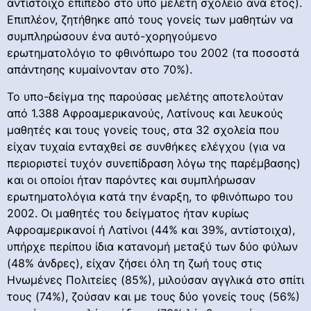
αντίστοιχο επίπεδο στο υπό μελέτη σχολείο ανά έτος).
Επιπλέον, ζητήθηκε από τους γονείς των μαθητών να
συμπληρώσουν ένα αυτό-χορηγούμενο
ερωτηματολόγιο το φθινόπωρο του 2002 (τα ποσοστά
απάντησης κυμαίνονταν στο 70%).
Το υπο-δείγμα της παρούσας μελέτης αποτελούταν
από 1.388 Αφροαμερικανούς, Λατίνους και λευκούς
μαθητές και τους γονείς τους, στα 32 σχολεία που
είχαν τυχαία ενταχθεί σε συνθήκες ελέγχου (για να
περιοριστεί τυχόν συνεπίδραση λόγω της παρέμβασης)
και οι οποίοι ήταν παρόντες και συμπλήρωσαν
ερωτηματολόγια κατά την έναρξη, το φθινόπωρο του
2002. Οι μαθητές του δείγματος ήταν κυρίως
Αφροαμερικανοί ή Λατίνοι (44% και 39%, αντίστοιχα),
υπήρχε περίπου ίδια κατανομή μεταξύ των δύο φύλων
(48% άνδρες), είχαν ζήσει όλη τη ζωή τους στις
Ηνωμένες Πολιτείες (85%), μιλούσαν αγγλικά στο σπίτι
τους (74%), ζούσαν και με τους δύο γονείς τους (56%)