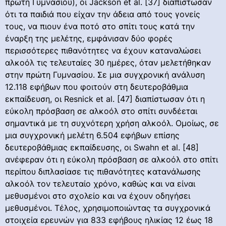
πρώτη Γυμνασίου), οι Jackson et al. [37] διαπίστωσαν
ότι τα παιδιά που είχαν την άδεια από τους γονείς
τους, να πιουν ένα ποτό στο σπίτι τους κατά την
έναρξη της μελέτης, εμφάνισαν δύο φορές
περισσότερες πιθανότητες να έχουν καταναλώσει
αλκοόλ τις τελευταίες 30 ημέρες, όταν μελετήθηκαν
στην πρώτη Γυμνασίου. Σε μια συγχρονική ανάλυση
12.118 εφήβων που φοιτούν στη δευτεροβάθμια
εκπαίδευση, οι Resnick et al. [47] διαπίστωσαν ότι η
εύκολη πρόσβαση σε αλκοόλ στο σπίτι συνδέεται
σημαντικά με τη συχνότερη χρήση αλκοόλ. Ομοίως, σε
μια συγχρονική μελέτη 6.504 εφήβων επίσης
δευτεροβάθμιας εκπαίδευσης, οι Swahn et al. [48]
ανέφεραν ότι η εύκολη πρόσβαση σε αλκοόλ στο σπίτι
περίπου διπλασίασε τις πιθανότητες κατανάλωσης
αλκοόλ τον τελευταίο χρόνο, καθώς και να είναι
μεθυσμένοι στο σχολείο και να έχουν οδηγήσει
μεθυσμένοι. Τέλος, χρησιμοποιώντας τα συγχρονικά
στοιχεία ερευνών για 833 εφήβους ηλικίας 12 έως 18