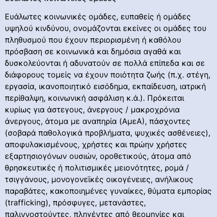
Ευάλωτες κοινωνικές ομάδες, ευπαθείς ή ομάδες
υψηλού κινδύνου, ονομάζονται εκείνες οι ομάδες του
πληθυσμού που έχουν περιορισμένη ή καθόλου
πρόσβαση σε κοινωνικά και δημόσια αγαθά και
δυσκολεύονται ή αδυνατούν σε πολλά επίπεδα και σε
διάφορους τομείς να έχουν ποιότητα ζωής (π.χ. στέγη,
εργασία, ικανοποιητικό εισόδημα, εκπαίδευση, ιατρική
περίθαλψη, κοινωνική ασφάλιση κ.ά.). Πρόκειται
κυρίως για άστεγους, άνεργους / μακροχρόνια
άνεργους, άτομα με αναπηρία (ΑμεΑ), πάσχοντες
(σοβαρά παθολογικά προβλήματα, ψυχικές ασθένειες),
αποφυλακισμένους, χρήστες και πρώην χρήστες
εξαρτησιογόνων ουσιών, οροθετικούς, άτομα από
θρησκευτικές ή πολιτισμικές μειονότητες, ρομά /
τσιγγάνους, μονογονεϊκές οικογένειες, ανήλικους
παραβάτες, κακοποιημένες γυναίκες, θύματα εμπορίας
(trafficking), πρόσφυγες, μετανάστες,
παλιννοστούντες, πληγέντες από θεομηνίες και