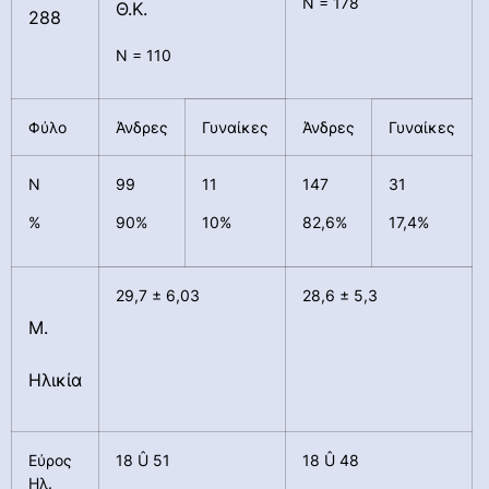
Ν = 178
Θ.Κ.
288
Ν = 110
Φύλο
Άνδρες
Γυναίκες
Άνδρες
Γυναίκες
Ν
99
11
147
31
%
90%
10%
82,6%
17,4%
29,7 ± 6,03
28,6 ± 5,3
Μ.
Ηλικία
Εύρος
18 Û 51
18 Û 48
Ηλ.