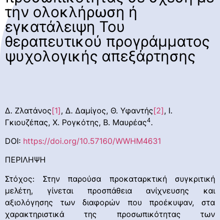
την ολοκλήρωση ή
εγκατάλειψη Του
θεραπευτικού προγράμματος
ψυχολογικής απεξάρτησης
Δ. Ζλατάνος
[1]
, Δ. Δαμίγος, Θ. Υφαντής
[2]
, Ι.
4
Γκιουζέπας, Χ. Ρογκότης, Β. Μαυρέας
.
DOI:
https://doi.org/10.57160/WWHM4631
ΠΕΡΙΛΗΨΗ
Στόχος: Στην παρούσα προκαταρκτική συγκριτική
μελέτη, γίνεται προσπάθεια ανίχνευσης και
αξιολόγησης των διαφορών που προέκυψαν, στα
χαρακτηριστικά της προσωπικότητας των