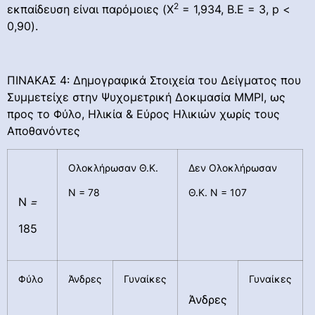
2
εκπαίδευση είναι παρόμοιες (Χ
= 1,934, Β.Ε = 3, p <
0,90).
ΠΙΝΑΚΑΣ 4: Δημογραφικά Στοιχεία του Δείγματος που
Συμμετείχε στην Ψυχομετρική Δοκιμασία ΜΜΡΙ, ως
προς το Φύλο, Ηλικία & Εύρος Ηλικιών χωρίς τους
Αποθανόντες
Ολοκλήρωσαν Θ.Κ.
Δεν Ολοκλήρωσαν
Ν = 78
Θ.Κ. Ν = 107
Ν
=
185
Φύλο
Άνδρες
Γυναίκες
Γυναίκες
Άνδρες