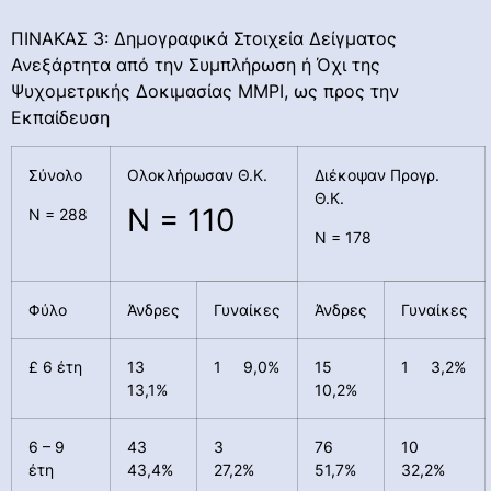
ΠΙΝΑΚΑΣ 3: Δημογραφικά Στοιχεία Δείγματος
Ανεξάρτητα από την Συμπλήρωση ή Όχι της
Ψυχομετρικής Δοκιμασίας ΜΜΡΙ, ως προς την
Εκπαίδευση
Σύνολο
Ολοκλήρωσαν Θ.Κ.
Διέκοψαν Προγρ.
Θ.Κ.
Ν = 110
Ν = 288
Ν = 178
Φύλο
Άνδρες
Γυναίκες
Άνδρες
Γυναίκες
£ 6 έτη
13
1 9,0%
15
1 3,2%
13,1%
10,2%
6 – 9
43
3
76
10
έτη
43,4%
27,2%
51,7%
32,2%