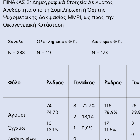
ΠΙΝΑΚΑΣ 2: Δημογραφικά Στοιχεία Δείγματος
Ανεξάρτητα από τη Συμπλήρωση ή Όχι της
Ψυχομετρικής Δοκιμασίας ΜΜΡΙ, ως προς την
Οικογενειακή Κατάσταση
Σύνολο
Ολοκλήρωσαν Θ.Κ.
Διέκοψαν Θ.Κ.
Ν = 288
Ν = 110
Ν = 178
Φύλο
Άνδρες
Γυναίκες
Άνδρες
Γυν
74
8 72,7%
116
2
74,7%
78,9%
83,
Άγαμοι
2 18,1%
13
17
3 
1 9,0%
Έγγαμοι
13,1%
11,5%
0
0
Διαζευγμένοι