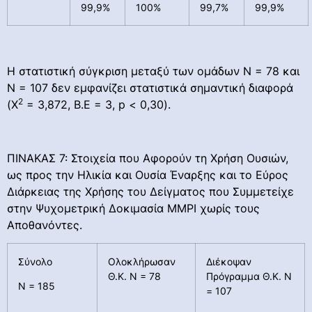
99,9%
100%
99,7%
99,9%
Η στατιστική σύγκριση μεταξύ των ομάδων Ν = 78 και
Ν = 107 δεν εμφανίζει στατιστικά σημαντική διαφορά
2
(Χ
= 3,872, Β.Ε = 3, p < 0,30).
ΠΙΝΑΚΑΣ 7: Στοιχεία που Αφορούν τη Χρήση Ουσιών,
ως προς την Ηλικία και Ουσία Έναρξης και το Εύρος
Διάρκειας της Χρήσης του Δείγματος που Συμμετείχε
στην Ψυχομετρική Δοκιμασία ΜΜΡΙ χωρίς τους
Αποθανόντες.
Σύνολο
Ολοκλήρωσαν
Διέκοψαν
Θ.Κ. Ν = 78
Πρόγραμμα Θ.Κ. Ν
Ν = 185
= 107