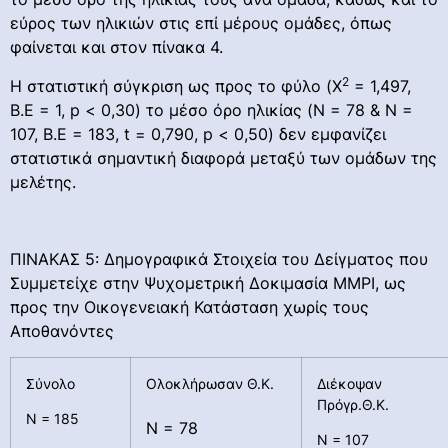
εύρος των ηλικιών στις επί μέρους ομάδες, όπως
φαίνεται και στον πίνακα 4.
2
Η στατιστική σύγκριση ως προς το φύλο (Χ
= 1,497,
Β.Ε = 1, p < 0,30) το μέσο όρο ηλικίας (N = 78 & N =
107, B.E = 183, t = 0,790, p < 0,50) δεν εμφανίζει
στατιστικά σημαντική διαφορά μεταξύ των ομάδων της
μελέτης.
ΠΙΝΑΚΑΣ 5: Δημογραφικά Στοιχεία του Δείγματος που
Συμμετείχε στην Ψυχομετρική Δοκιμασία ΜΜΡΙ, ως
προς την Οικογενειακή Κατάσταση χωρίς τους
Αποθανόντες
Σύνολο
Ολοκλήρωσαν Θ.Κ.
Διέκοψαν
Πρόγρ.Θ.Κ.
Ν = 185
Ν = 78
Ν = 107