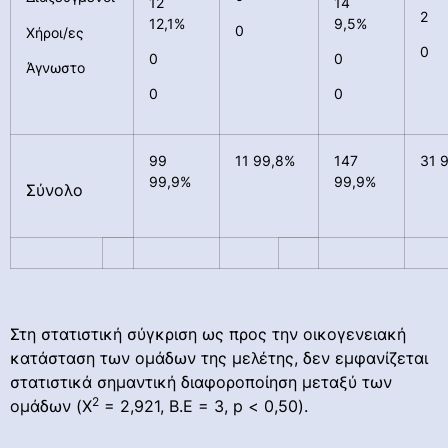
12
14
2 
12,1%
9,5%
0
Χήροι/ες
0
0
0
Άγνωστο
0
0
99
11 99,8%
147
31 
99,9%
99,9%
Σύνολο
Στη στατιστική σύγκριση ως προς την οικογενειακή
κατάσταση των ομάδων της μελέτης, δεν εμφανίζεται
στατιστικά σημαντική διαφοροποίηση μεταξύ των
2
ομάδων (Χ
= 2,921, Β.Ε = 3, p < 0,50).