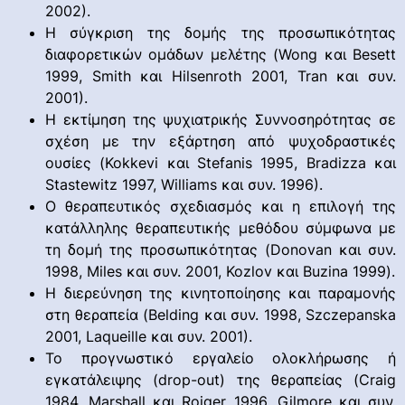
2002).
Η σύγκριση της δομής της προσωπικότητας
διαφορετικών ομάδων μελέτης (Wong και Besett
1999, Smith και Hilsenroth 2001, Tran και συν.
2001).
Η εκτίμηση της ψυχιατρικής Συννοσηρότητας σε
σχέση με την εξάρτηση από ψυχοδραστικές
ουσίες (Kokkevi και Stefanis 1995, Bradizza και
Stastewitz 1997, Williams και συν. 1996).
Ο θεραπευτικός σχεδιασμός και η επιλογή της
κατάλληλης θεραπευτικής μεθόδου σύμφωνα με
τη δομή της προσωπικότητας (Donovan και συν.
1998, Miles και συν. 2001, Kozlov και Buzina 1999).
Η διερεύνηση της κινητοποίησης και παραμονής
στη θεραπεία (Belding και συν. 1998, Szczepanska
2001, Laqueille και συν. 2001).
Το προγνωστικό εργαλείο ολοκλήρωσης ή
εγκατάλειψης (drop-out) της θεραπείας (Craig
1984, Marshall και Roiger 1996, Gilmore και συν.