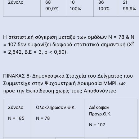
Σύνολο
68
10
86
21
99,9%
100%
100%
99,9%
Η στατιστική σύγκριση μεταξύ των ομάδων Ν = 78 & Ν
2
= 107 δεν εμφανίζει διαφορά στατιστικά σημαντική (Χ
= 2,642, Β.Ε = 3, p < 0,50).
ΠΙΝΑΚΑΣ 6: Δημογραφικά Στοιχεία του Δείγματος που
Συμμετείχε στην Ψυχομετρική Δοκιμασία ΜΜΡΙ, ως
προς την Εκπαίδευση χωρίς τους Αποθανόντες
Σύνολο
Ολοκλήρωσαν Θ.Κ.
Διέκοψαν
Πρόγρ.Θ.Κ.
Ν = 185
Ν = 78
Ν = 107