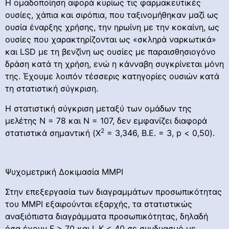
Η ομαδοποίηση αφορά κυρίως τις φαρμακευτικές
ουσίες, χάπια και σιρόπια, που ταξινομήθηκαν μαζί ως
ουσία έναρξης χρήσης, την ηρωίνη με την κοκαίνη, ως
ουσίες που χαρακτηρίζονται ως «σκληρά ναρκωτικά»
και LSD με τη βενζίνη ως ουσίες με παραισθησιογόνο
δράση κατά τη χρήση, ενώ η κάνναβη συγκρίνεται μόνη
της. Έχουμε λοιπόν τέσσερις κατηγορίες ουσιών κατά
τη στατιστική σύγκριση.
Η στατιστική σύγκριση μεταξύ των ομάδων της
μελέτης Ν = 78 και Ν = 107, δεν εμφανίζει διαφορά
2
στατιστικά σημαντική (Χ
= 3,346, Β.Ε. = 3, p < 0,50).
Ψυχομετρική Δοκιμασία ΜΜΡΙ
Στην επεξεργασία των διαγραμμάτων προσωπικότητας
του ΜΜΡΙ εξαιρούνται εξαρχής, τα στατιστικώς
αναξιόπιστα διαγράμματα προσωπικότητας, δηλαδή
όσα έχουν F > 70 και L,K < 40 σε συνδυασμό με