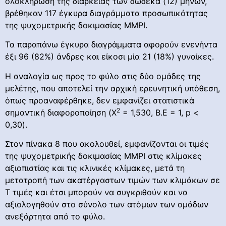
ολοκλήρωση της διάρκειας των δώδεκα (12) μηνών,
βρέθηκαν 117 έγκυρα διαγράμματα προσωπικότητας
της ψυχομετρικής δοκιμασίας ΜΜΡΙ.
Τα παραπάνω έγκυρα διαγράμματα αφορούν ενενήντα
έξι 96 (82%) άνδρες και είκοσι μία 21 (18%) γυναίκες.
Η αναλογία ως προς το φύλο στις δύο ομάδες της
μελέτης, που αποτελεί την αρχική ερευνητική υπόθεση,
όπως προαναφέρθηκε, δεν εμφανίζει στατιστικά
2
σημαντική διαφοροποίηση (Χ
= 1,530, Β.Ε = 1, p <
0,30).
Στον πίνακα 8 που ακολουθεί, εμφανίζονται οι τιμές
της ψυχομετρικής δοκιμασίας ΜΜΡΙ στις κλίμακες
αξιοπιστίας και τις κλινικές κλίμακες, μετά τη
μετατροπή των ακατέργαστων τιμών των κλιμάκων σε
Τ τιμές και έτσι μπορούν να συγκριθούν και να
αξιολογηθούν στο σύνολο των ατόμων των ομάδων
ανεξάρτητα από το φύλο.