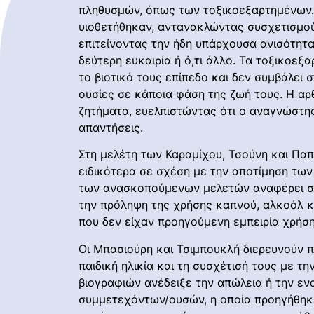
πληθυσμών, όπως των τοξικοεξαρτημένων. Α
υιοθετήθηκαν, αντανακλώντας συσχετισμού
επιτείνοντας την ήδη υπάρχουσα ανισότητα.
δεύτερη ευκαιρία ή ό,τι άλλο. Τα τοξικοε
το βιοτικό τους επίπεδο και δεν συμβάλει
ουσίες σε κάποια φάση της ζωή τους. Η αρ
ζητήματα, ευελπιστώντας ότι ο αναγνώστης 
απαντήσεις.
Στη μελέτη των Καραμίχου, Τσούνη και Πα
ειδικότερα σε σχέση με την αποτίμηση τω
των ανασκοπούμενων μελετών αναφέρει σημ
την πρόληψη της χρήσης καπνού, αλκοόλ κ
που δεν είχαν προηγούμενη εμπειρία χρήσ
Οι Μπασιούρη και Τσιμπουκλή διερευνούν π
παιδική ηλικία και τη συσχέτισή τους με 
βιογραφιών ανέδειξε την απώλεια ή την εν
συμμετεχόντων/ουσών, η οποία προηγήθηκε