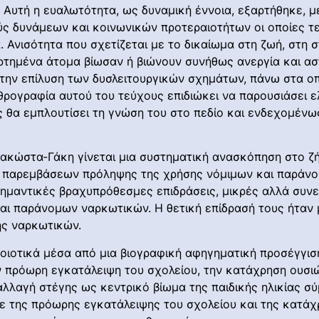
υτή η ευαλωτότητα, ως δυναμική έννοια, εξαρτήθηκε, με
ς δυνάμεων και κοινωνικών προτεραιοτήτων οι οποίες τ
 Ανισότητα που σχετίζεται με το δικαίωμα στη ζωή, στη 
ξαρτημένα άτομα βίωσαν ή βιώνουν συνήθως ανεργία και ασ
 στην επίλυση των δυσλειτουργικών σχημάτων, πάνω στα ο
θρογραφία αυτού του τεύχους επιδιώκει να παρουσιάσει ε
θα εμπλουτίσει τη γνώση του στο πεδίο και ενδεχομένως 
πακώστα-Γάκη γίνεται μια συστηματική ανασκόπηση στο ζ
ν παρεμβάσεων πρόληψης της χρήσης νόμιμων και παράνο
αντικές βραχυπρόθεσμες επιδράσεις, μικρές αλλά συνεπ
αι παράνομων ναρκωτικών. Η θετική επίδρασή τους ήταν
ης ναρκωτικών.
οιοτικά μέσα από μια βιογραφική αφηγηματική προσέγγιση
την πρόωρη εγκατάλειψη του σχολείου, την κατάχρηση ουσι
αλλαγή στέγης ως κεντρικό βίωμα της παιδικής ηλικίας σ
 της πρόωρης εγκατάλειψης του σχολείου και της κατάχρ