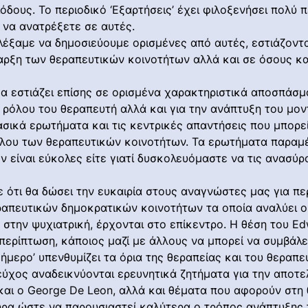
όδους. Το περιοδικό ‘Εξαρτήσεις’ έχει φιλοξενήσει πολύ
 να ανατρέξετε σε αυτές.
λέξαμε να δημοσιεύουμε ορισμένες από αυτές, εστιάζοντ
αρξη των θεραπευτικών κοινοτήτων αλλά και σε όσους κ
μα εστιάζει επίσης σε ορισμένα χαρακτηριστικά αποσπάσμ
 ρόλου του θεραπευτή αλλά και για την ανάπτυξη του μον
σικά ερωτήματα και τις κεντρικές απαντήσεις που μπορε
τέλου των θεραπευτικών κοινοτήτων. Τα ερωτήματα παρα
εν είναι εύκολες είτε γιατί δυσκολευόμαστε να τις ανασύρ
ότι θα δώσει την ευκαιρία στους αναγνώστες μας για πε
πευτικών δημοκρατικών κοινοτήτων τα οποία αναλύει ο 
ση στην ψυχιατρική, έρχονται στο επίκεντρο. Η θέση του 
ερίπτωση, κάποιος μαζί με άλλους να μπορεί να συμβάλει
μερο’ υπενθυμίζει τα όρια της θεραπείας και του θεραπευ
ύχος αναδεικνύονται ερευνητικά ζητήματα για την αποτε
και ο George De Leon, αλλά και θέματα που αφορούν στη
ώρα ώστε να παρουσιαστεί καλύτερα ο τρόπος ανάπτυξης