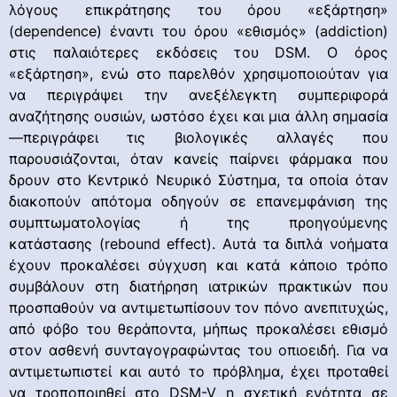
λόγους επικράτησης του όρου «εξάρτηση»
(dependence) έναντι του όρου «εθισμός» (addiction)
στις παλαιότερες εκδόσεις του DSM. Ο όρος
«εξάρτηση», ενώ στο παρελθόν χρησιμοποιούταν για
να περιγράψει την ανεξέλεγκτη συμπεριφορά
αναζήτησης ουσιών, ωστόσο έχει και μια άλλη σημασία
—περιγράφει τις βιολογικές αλλαγές που
παρουσιάζονται, όταν κανείς παίρνει φάρμακα που
δρουν στο Κεντρικό Νευρικό Σύστημα, τα οποία όταν
διακοπούν απότομα οδηγούν σε επανεμφάνιση της
συμπτωματολογίας ή της προηγούμενης
κατάστασης (rebound effect). Αυτά τα διπλά νοήματα
έχουν προκαλέσει σύγχυση και κατά κάποιο τρόπο
συμβάλουν στη διατήρηση ιατρικών πρακτικών που
προσπαθούν να αντιμετωπίσουν τον πόνο ανεπιτυχώς,
από φόβο του θεράποντα, μήπως προκαλέσει εθισμό
στον ασθενή συνταγογραφώντας του οπιοειδή. Για να
αντιμετωπιστεί και αυτό το πρόβλημα, έχει προταθεί
να τροποποιηθεί στο DSM-V η σχετική ενότητα σε