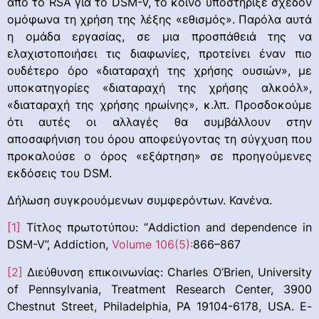
από το RSA για το DSM-V, το κοινό υποστήριξε σχεδόν
ομόφωνα τη χρήση της λέξης «εθισμός». Παρόλα αυτά
η ομάδα εργασίας, σε μια προσπάθειά της να
ελαχιστοποιήσει τις διαφωνίες, προτείνει έναν πιο
ουδέτερο όρο «διαταραχή της χρήσης ουσιών», με
υποκατηγορίες «διαταραχή της χρήσης αλκοόλ»,
«διαταραχή της χρήσης ηρωίνης», κ.λπ. Προσδοκούμε
ότι αυτές οι αλλαγές θα συμβάλλουν στην
αποσαφήνιση του όρου αποφεύγοντας τη σύγχυση που
προκαλούσε ο όρος «εξάρτηση» σε προηγούμενες
εκδόσεις του DSM.
Δήλωση συγκρουόμενων συμφερόντων. Κανένα.
[1]
Τίτλος πρωτοτύπου: “Addiction and dependence in
DSM-V”, Addiction,
Volume 106(5):
866–867
[2]
Διεύθυνση επικοινωνίας: Charles O’Brien, University
of Pennsylvania, Treatment Research Center, 3900
Chestnut Street, Philadelphia, PA 19104-6178, USA. E-