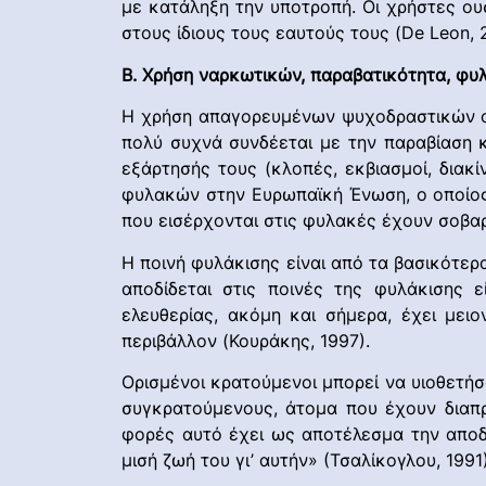
με κατάληξη την υποτροπή. Οι χρήστες ου
στους ίδιους τους εαυτούς τους (De Leon, 
Β. Χρήση ναρκωτικών, παραβατικότητα, φυ
Η χρήση απαγορευμένων ψυχοδραστικών ου
πολύ συχνά συνδέεται με την παραβίαση 
εξάρτησής τους (κλοπές, εκβιασμοί, διακ
φυλακών στην Ευρωπαϊκή Ένωση, ο οποίος 
που εισέρχονται στις φυλακές έχουν σοβ
Η ποινή φυλάκισης είναι από τα βασικότερ
αποδίδεται στις ποινές της φυλάκισης 
ελευθερίας, ακόμη και σήμερα, έχει με
περιβάλλον (Κουράκης, 1997).
Ορισμένοι κρατούμενοι μπορεί να υιοθετή
συγκρατούμενους, άτομα που έχουν διαπρ
φορές αυτό έχει ως αποτέλεσμα την αποδο
μισή ζωή του γι’ αυτήν» (Τσαλίκογλου, 1991)