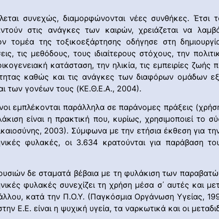
εται συνεχώς, διαμορφώνονται νέες συνθήκες. Έτσι τ
ντούν στις ανάγκες των καιρών, χρειάζεται να λαμβ
ον τομέα της τοξικοεξάρτησης οδήγησε στη δημιουργία
εις, τις μεθόδους, τους ιδιαίτερους στόχους, την πολιτ
κογενειακή κατάσταση, την ηλικία, τις εμπειρίες ζωής π
ότητας καθώς και τις ανάγκες των διαφόρων ομάδων ε
 των γονέων τους (ΚΕ.Θ.Ε.Α., 2004).
νοι εμπλέκονται παράλληλα σε παράνομες πράξεις (χρήση,
άκιση είναι η πρακτική που, κυρίως, χρησιμοποιεί το σύ
καιοσύνης, 2003). Σύμφωνα με την ετήσια έκθεση για τ
νικές φυλακές, οι 3.634 κρατούνται για παράβαση το
υσιών δε σταματά βέβαια με τη φυλάκιση των παραβατών
νικές φυλακές συνεχίζει τη χρήση μέσα σ΄ αυτές και μετ
ξάλλου, κατά την Π.Ο.Υ. (Παγκόσμια Οργάνωση Υγείας, 19
στην Ε.Ε. είναι η ψυχική υγεία, τα ναρκωτικά και οι μετα