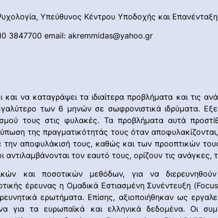
 Ψυχολογία, Υπεύθυνος Κέντρου Υποδοχής και Επανένταξ
210 3847700 email: akremmidas@yahoo.gr
ει και να καταγράψει τα ιδιαίτερα προβλήματα και τις 
εγαλύτερο των 6 μηνών σε σωφρονιστικά ιδρύματα. Εξετ
ισμού τους στις φυλακές. Τα προβλήματα αυτά προστίθ
τύπωση της πραγματικότητάς τους όταν αποφυλακίζονται
ε την αποφυλάκισή τους, καθώς και των προοπτικών τους
οι αντιλαμβάνονται τον εαυτό τους, ορίζουν τις ανάγκες, 
τικών και ποσοτικών μεθόδων, για να διερευνηθού
οτικής έρευνας η Ομαδικά Εστιασμένη Συνέντευξη (Focus 
ρευνητικά ερωτήματα. Επίσης, αξιοποιήθηκαν ως εργαλε
μένα για τα ευρωπαϊκά και ελληνικά δεδομένα. Οι συ