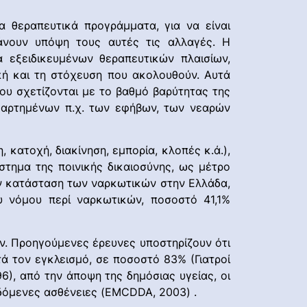
α θεραπευτικά προγράμματα, για να είναι
άνουν υπόψη τους αυτές τις αλλαγές. Η
 εξειδικευμένων θεραπευτικών πλαισίων,
ική και τη στόχευση που ακολουθούν. Αυτά
ου σχετίζονται με το βαθμό βαρύτητας της
ξαρτημένων π.χ. των εφήβων, των νεαρών
 κατοχή, διακίνηση, εμπορία, κλοπές κ.ά.),
στημα της ποινικής δικαιοσύνης, ως μέτρο
ην κατάσταση των ναρκωτικών στην Ελλάδα,
υ νόμου περί ναρκωτικών, ποσοστό 41,1%
. Προηγούμενες έρευνες υποστηρίζουν ότι
ά τον εγκλεισμό, σε ποσοστό 83% (Γιατροί
96), από την άποψη της δημόσιας υγείας, οι
διδόμενες ασθένειες (EMCDDA, 2003) .