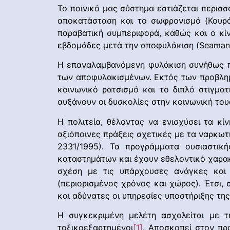
Το ποινικό μας σύστημα εστιάζεται περισσό
αποκατάσταση και το σωφρονισμό (Κουρ
παραβατική συμπεριφορά, καθώς και ο κίν
εβδομάδες μετά την αποφυλάκιση (Seaman S.,
Η επαναλαμβανόμενη φυλάκιση συνήθως πρ
των αποφυλακισμένων. Εκτός των προβλημά
κοινωνικό ρατσισμό και το διπλό στιγματ
αυξάνουν οι δυσκολίες στην κοινωνική το
Η πολιτεία, θέλοντας να ενισχύσει τα κί
αξιόποινες πράξεις σχετικές με τα ναρκω
2331/1995). Τα προγράμματα ουσιαστικ
καταστημάτων και έχουν εθελοντικό χαρακ
σχέση με τις υπάρχουσες ανάγκες και 
(περιορισμένος χρόνος και χώρος). Έτσι,
και αδύνατες οι υπηρεσίες υποστήριξης τη
Η συγκεκριμένη μελέτη ασχολείται με 
τοξικοεξαρτημένοι
[1]
. Αποσκοπεί στον πρ