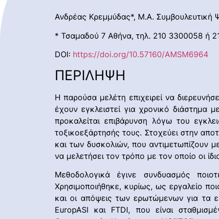
Ανδρέας Κρεμμύδας*, Μ.Α. Συμβουλευτική
* Τσαμαδού 7 Αθήνα, τηλ. 210 3300058 ή 
DOI:
https://doi.org/10.57160/AMSM6964
ΠΕΡΙΛΗΨΗ
Η παρούσα μελέτη επιχειρεί να διερευνήσ
έχουν εγκλειστεί για χρονικό διάστημα μ
προκαλείται επιβάρυνση λόγω του εγκλε
τοξικοεξάρτησής τους. Στοχεύει στην απο
και των δυσκολιών, που αντιμετωπίζουν μ
να μελετήσει τον τρόπο με τον οποίο οι ίδι
Μεθοδολογικά έγινε συνδυασμός ποιο
Χρησιμοποιήθηκε, κυρίως, ως εργαλείο ποι
και οι απόψεις των ερωτώμενων για τα ε
EuropASI και FTDI, που είναι σταθμισ