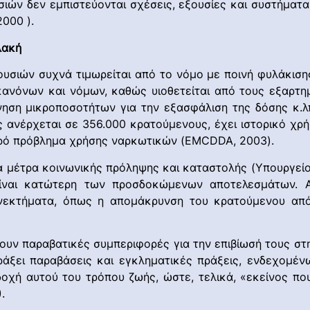
σιών δεν εμπιστεύονται σχέσεις, εξουσίες και συστήματα
2000 ).
λακή
σιών συχνά τιμωρείται από το νόμο με ποινή φυλάκισης
κανόνων και νόμων, καθώς υιοθετείται από τους εξαρτ
ίνηση μικροποσοτήτων για την εξασφάλιση της δόσης κ.
ανέρχεται σε 356.000 κρατούμενους, έχει ιστορικό χρή
αρό πρόβλημα χρήσης ναρκωτικών (EMCDDA, 2003).
α μέτρα κοινωνικής πρόληψης και καταστολής (Υπουργείο
είναι κατώτερη των προσδοκώμενων αποτελεσμάτων. Α
ιονεκτήματα, όπως η απομάκρυνση του κρατούμενου από
σουν παραβατικές συμπεριφορές για την επιβίωσή τους σ
άξει παραβάσεις και εγκληματικές πράξεις, ενδεχομέν
χή αυτού του τρόπου ζωής, ώστε, τελικά, «εκείνος που
.