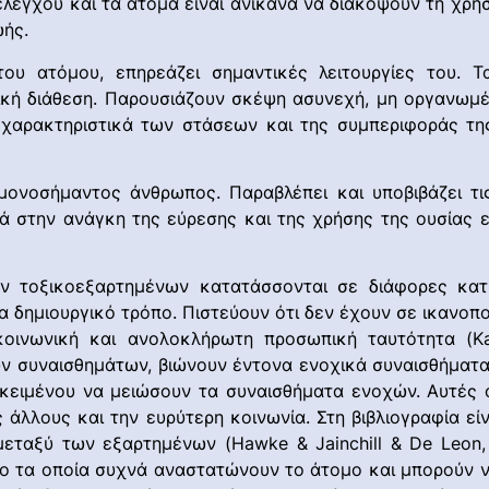
ελέγχου και τα άτομα είναι ανίκανα να διακόψουν τη χρή
ωής.
του ατόμου, επηρεάζει σημαντικές λειτουργίες του. 
ική διάθεση. Παρουσιάζουν σκέψη ασυνεχή, μη οργανωμ
 χαρακτηριστικά των στάσεων και της συμπεριφοράς τη
ονοσήμαντος άνθρωπος. Παραβλέπει και υποβιβάζει τις 
ά στην ανάγκη της εύρεσης και της χρήσης της ουσίας ε
ν τοξικοεξαρτημένων κατατάσσονται σε διάφορες κατ
δημιουργικό τρόπο. Πιστεύουν ότι δεν έχουν σε ικανοποι
οινωνική και ανολοκλήρωτη προσωπική ταυτότητα (Kapla
ων συναισθημάτων, βιώνουν έντονα ενοχικά συναισθήματ
κειμένου να μειώσουν τα συναισθήματα ενοχών. Αυτές 
 άλλους και την ευρύτερη κοινωνία. Στη βιβλιογραφία εί
εταξύ των εξαρτημένων (Hawke & Jainchill & De Leon,
ο τα οποία συχνά αναστατώνουν το άτομο και μπορούν ν