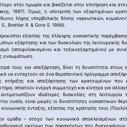
τερο στην τιμωρία και βασίζεται στην επιτήρηση και στο
άκης, 1997). Όμως, η υποτροπή των εξαρτημένων κρατ
δυνος λήψης υπερβολικής δόσης ναρκωτικών, κυμαίνοντα
 Brettler R. & Gore S. 1998).
οκύπτει εξαιτίας της έλλειψης ουσιαστικής παρέμβασης
των εξάρτησης και των δυσκολιών της λειτουργικής δια
ισμό (αποφυλακισμένοι και τοξικοεξαρτημένοι) με συνέ
υς ενσωμάτωση.
νητρά τους για απεξάρτηση, δίνει τη δυνατότητα στους
τικά να ενταχτούν σε ένα θεραπευτικό πρόγραμμα απεξάρ
ής στήριξης και απεξάρτησης των κρατουμένων που 
τήρα, απαιτούν ενεργή συμμετοχή και κίνητρα για αλλαγ
αντιμετωπίζουν ιδιαίτερες δυσκολίες στη λειτουργία
 στην ουσία, είναι μικρές οι δυνατότητες ουσιαστικών 
ς κοινωνικής ένταξης, εξαιτίας της κράτησής τους (Πουλ
την ομάδα – στόχο των κοινωνικά αποκλεισμένων ατ
οσδιορισμό εκείνων των παραγόντων που δυσχεραίνουν τ